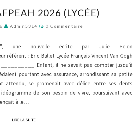
PRIX
’AFPEAH 2026 (LYCÉE)
DE
L’AFPEAH
Commentaires
26
Admin5314
0 Commentaire
2026
(LYCÉE)
”, une nouvelle écrite par Julie Pelon
férent : Eric Ballet Lycée Français Vincent Van Gogh
_________ Enfant, il ne savait pas compter jusqu’à
cédaient pourtant avec assurance, arrondissant sa petite
nt attendu, se promenait avec délice entre ses dents
e, idéogramme de son besoin de vivre, poursuivant avec
mençait à le…
LIRE LA SUITE
LIRE LA SUITE