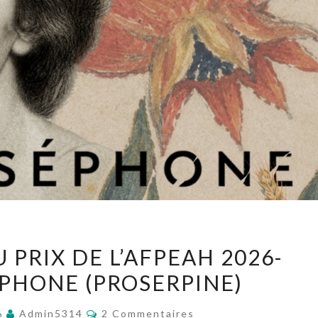
RÈGLEMENT
PRIX DE L’AFPEAH 2026-
DU
ÉPHONE (PROSERPINE)
PRIX
DE
Commentaires
26
Admin5314
2 Commentaires