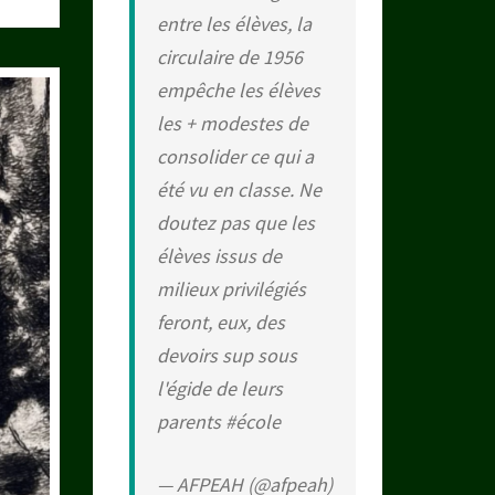
entre les élèves, la
circulaire de 1956
empêche les élèves
les + modestes de
consolider ce qui a
été vu en classe. Ne
doutez pas que les
élèves issus de
milieux privilégiés
feront, eux, des
devoirs sup sous
l'égide de leurs
parents
#école
— AFPEAH (@afpeah)