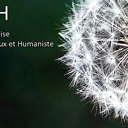
Association
Française
Pour Un
Enseignement
Ambitieux Et
Humaniste