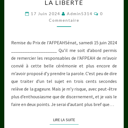
LA LIBERTÉ
ÉCOLE
DE
Commentair
17 Juin 2024
Admin5314
0
LA
Commentaire
LIBERTÉ
Remise du Prix de l’AFPEAHSénat, samedi 15 juin 2024
____________________ Qu’il me soit d’abord permis
de remercier les responsables de l’AFPEAH de m’avoir
convié à cette belle cérémonie et plus encore de
m’avoir proposé d’y prendre la parole. C’est peu de dire
que traiter d’un tel sujet en trois cents secondes
relève de la gageure. Mais je m’y risque, avec peut-être
plus d’enthousiasme que de discernement, et je vais le
faire en deux points. Je serai d’autant plus bref que…
LIRE LA SUITE
LIRE LA SUITE