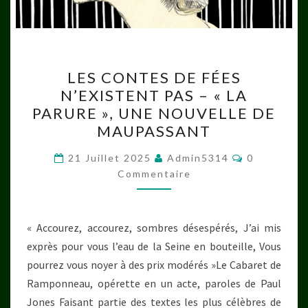
LES
LES CONTES DE FÉES
CONTES
N’EXISTENT PAS – « LA
DE
PARURE », UNE NOUVELLE DE
FÉES
MAUPASSANT
N’EXISTENT
Commentai
PAS
21 Juillet 2025
Admin5314
0
Commentaire
–
« LA
PARURE »,
« Accourez, accourez, sombres désespérés, J’ai mis
UNE
exprès pour vous l’eau de la Seine en bouteille, Vous
NOUVELLE
pourrez vous noyer à des prix modérés »Le Cabaret de
DE
Ramponneau, opérette en un acte, paroles de Paul
MAUPASSANT
Jones Faisant partie des textes les plus célèbres de