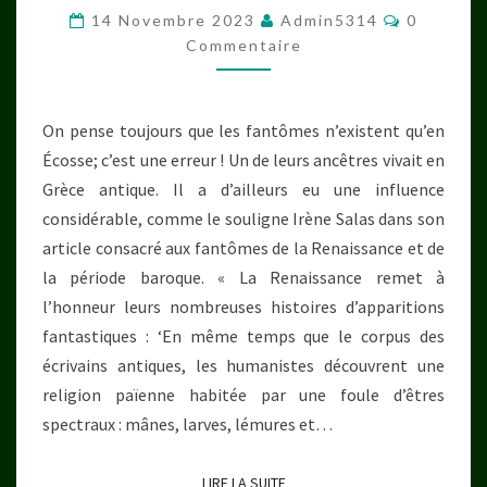
LETTRE
Commenta
14 Novembre 2023
Admin5314
0
DE
Commentaire
PLINE
LE
On pense toujours que les fantômes n’existent qu’en
JEUNE
Écosse; c’est une erreur ! Un de leurs ancêtres vivait en
(VII,
Grèce antique. Il a d’ailleurs eu une influence
27)
considérable, comme le souligne Irène Salas dans son
article consacré aux fantômes de la Renaissance et de
la période baroque. « La Renaissance remet à
l’honneur leurs nombreuses histoires d’apparitions
fantastiques : ‘En même temps que le corpus des
écrivains antiques, les humanistes découvrent une
religion païenne habitée par une foule d’êtres
spectraux : mânes, larves, lémures et…
LIRE LA SUITE
LIRE LA SUITE