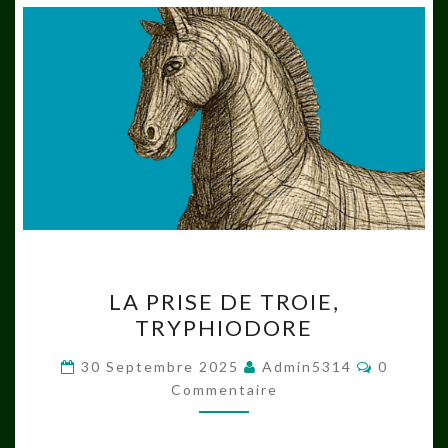
LA
LA PRISE DE TROIE,
PRISE
TRYPHIODORE
DE
TROIE,
Comment
30 Septembre 2025
Admin5314
0
TRYPHIODORE
Commentaire