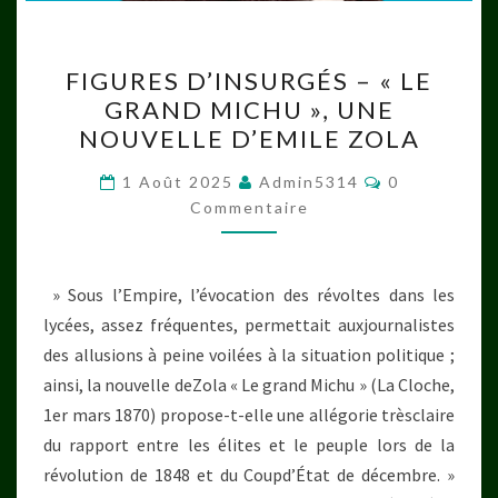
FIGURES
FIGURES D’INSURGÉS – « LE
D’INSURGÉS
GRAND MICHU », UNE
–
NOUVELLE D’EMILE ZOLA
« LE
GRAND
Commentair
1 Août 2025
Admin5314
0
MICHU »,
Commentaire
UNE
NOUVELLE
» Sous l’Empire, l’évocation des révoltes dans les
D’EMILE
lycées, assez fréquentes, permettait auxjournalistes
ZOLA
des allusions à peine voilées à la situation politique ;
ainsi, la nouvelle deZola « Le grand Michu » (La Cloche,
1er mars 1870) propose-t-elle une allégorie trèsclaire
du rapport entre les élites et le peuple lors de la
révolution de 1848 et du Coupd’État de décembre. »