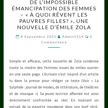
DE L’IMPOSSIBLE
L’IMPOSSIBLE
ÉMANCIPATION DES FEMMES
ÉMANCIPATION
– « À QUOI RÊVENT LES
DES
PAUVRES FILLES? », UNE
FEMMES
NOUVELLE D’ÉMILE ZOLA
–
Commenta
« À
8 Septembre 2025
Admin5314
0
Commentaire
QUOI
RÊVENT
LES
Simple et efficace, cette nouvelle de Zola condense
PAUVRES
toute la misère des femmes issues du milieu ouvrier
FILLES? »,
en une seule page. L’écrivain s’est inspiré d’un article
UNE
lu dans la presse pour rédiger ce texte (Voir « La
NOUVELLE
Sylphide : journal de modes, de littérature, de théâtres
D’ÉMILE
et de musique »). Sa jeune lectrice affamée est ainsi
ZOLA
directement confrontée au réel. En insérant un
extrait de la gazette mondaine dans son bref récit,