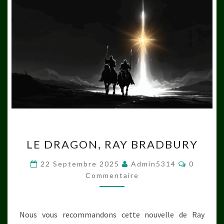
LE
LE DRAGON, RAY BRADBURY
DRAGON,
RAY
Comment
22 Septembre 2025
Admin5314
0
BRADBURY
Commentaire
Nous vous recommandons cette nouvelle de Ray