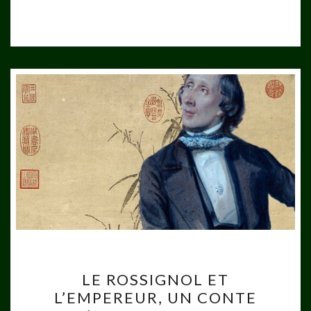
LE
LE ROSSIGNOL ET
ROSSIGNOL
L’EMPEREUR, UN CONTE
ET