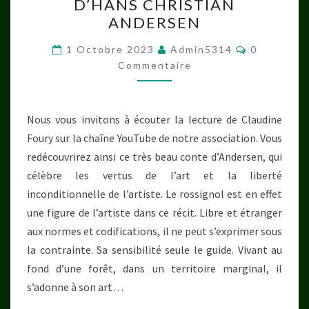
D’HANS CHRISTIAN
L’EMPEREUR,
ANDERSEN
UN
Commentai
CONTE
1 Octobre 2023
Admin5314
0
Commentaire
D’HANS
CHRISTIAN
ANDERSEN
Nous vous invitons à écouter la lecture de Claudine
Foury sur la chaîne YouTube de notre association. Vous
redécouvrirez ainsi ce très beau conte d’Andersen, qui
célèbre les vertus de l’art et la liberté
inconditionnelle de l’artiste. Le rossignol est en effet
une figure de l’artiste dans ce récit. Libre et étranger
aux normes et codifications, il ne peut s’exprimer sous
la contrainte. Sa sensibilité seule le guide. Vivant au
fond d’une forêt, dans un territoire marginal, il
s’adonne à son art…