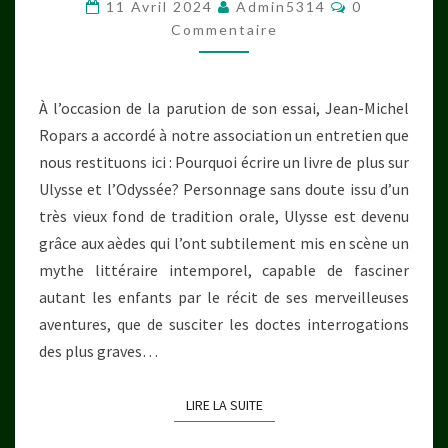
ULYSSE
Commentair
11 Avril 2024
Admin5314
0
DANS
Commentaire
LE
MONDE
À l’occasion de la parution de son essai, Jean-Michel
D’HERMÈS
Ropars a accordé à notre association un entretien que
nous restituons ici : Pourquoi écrire un livre de plus sur
Ulysse et l’Odyssée? Personnage sans doute issu d’un
très vieux fond de tradition orale, Ulysse est devenu
grâce aux aèdes qui l’ont subtilement mis en scène un
mythe littéraire intemporel, capable de fasciner
autant les enfants par le récit de ses merveilleuses
aventures, que de susciter les doctes interrogations
des plus graves…
LIRE LA SUITE
LIRE LA SUITE