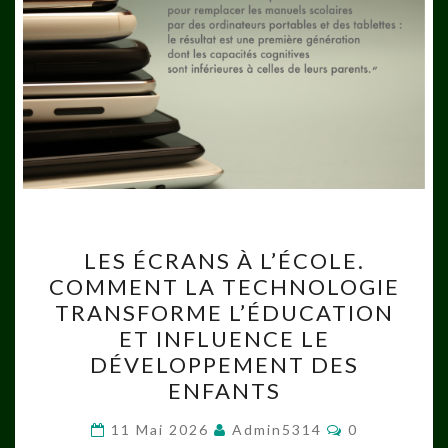
LES
LES ÉCRANS À L’ÉCOLE.
ÉCRANS
COMMENT LA TECHNOLOGIE
À
TRANSFORME L’ÉDUCATION
L’ÉCOLE.
ET INFLUENCE LE
COMMENT
DÉVELOPPEMENT DES
LA
ENFANTS
TECHNOLOGIE
Commentaire
TRANSFORME
11 Mai 2026
Admin5314
0