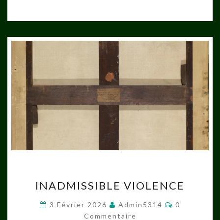
INADMISSIBLE
INADMISSIBLE VIOLENCE
VIOLENCE
Commentair
3 Février 2026
Admin5314
0
Commentaire