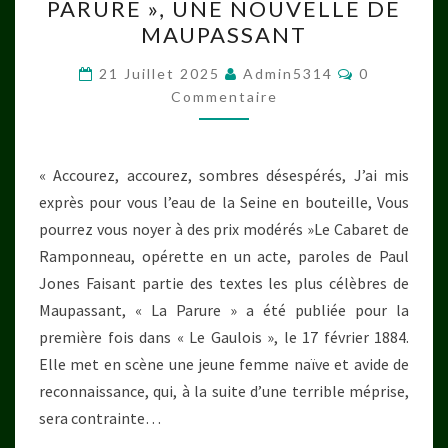
PARURE », UNE NOUVELLE DE
FÉES
MAUPASSANT
N’EXISTENT
Commentai
PAS
21 Juillet 2025
Admin5314
0
Commentaire
–
« LA
PARURE »,
« Accourez, accourez, sombres désespérés, J’ai mis
UNE
exprès pour vous l’eau de la Seine en bouteille, Vous
NOUVELLE
pourrez vous noyer à des prix modérés »Le Cabaret de
DE
Ramponneau, opérette en un acte, paroles de Paul
MAUPASSANT
Jones Faisant partie des textes les plus célèbres de
Maupassant, « La Parure » a été publiée pour la
première fois dans « Le Gaulois », le 17 février 1884.
Elle met en scène une jeune femme naïve et avide de
reconnaissance, qui, à la suite d’une terrible méprise,
sera contrainte…