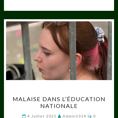
MALAISE
MALAISE DANS L’ÉDUCATION
DANS
NATIONALE
L’ÉDUCATION
NATIONALE
Commentair
4 Juillet 2025
Admin5314
0