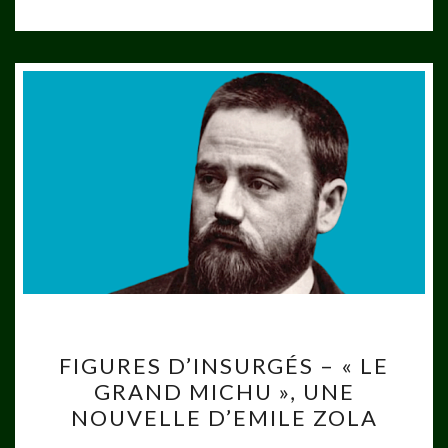
FIGURES
FIGURES D’INSURGÉS – « LE
D’INSURGÉS
GRAND MICHU », UNE
–
NOUVELLE D’EMILE ZOLA
« LE