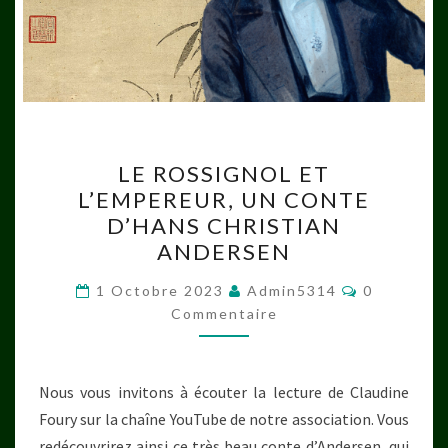
LE
LE ROSSIGNOL ET
ROSSIGNOL
L’EMPEREUR, UN CONTE
ET
D’HANS CHRISTIAN
L’EMPEREUR,
ANDERSEN
UN
Commentai
CONTE
1 Octobre 2023
Admin5314
0
Commentaire
D’HANS
CHRISTIAN
ANDERSEN
Nous vous invitons à écouter la lecture de Claudine
Foury sur la chaîne YouTube de notre association. Vous
redécouvrirez ainsi ce très beau conte d’Andersen, qui