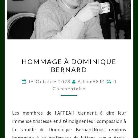
HOMMAGE
HOMMAGE À DOMINIQUE
À
BERNARD
DOMINIQUE
BERNARD
Commenta
15 Octobre 2023
Admin5314
0
Commentaire
Les membres de l’AFPEAH tiennent à dire leur
immense tristesse et à témoigner leur compassion à
la famille de Dominique Bernard.Nous rendons
hommage à ce professeur de lettres, tué à Arras,