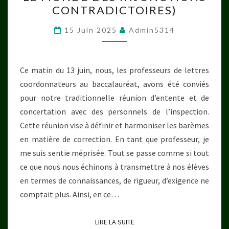
:
CONTRADICTOIRES)
BAC
AU
15 Juin 2025
Admin5314
RABAIS
?
Ce matin du 13 juin, nous, les professeurs de lettres
(BIENVENUE
coordonnateurs au baccalauréat, avons été conviés
DANS
pour notre traditionnelle réunion d’entente et de
LE
concertation avec des personnels de l’inspection.
MONDE
Cette réunion vise à définir et harmoniser les barèmes
DES
en matière de correction. En tant que professeur, je
INJONCTIONS
me suis sentie méprisée. Tout se passe comme si tout
CONTRADICTOIRES)
ce que nous nous échinons à transmettre à nos élèves
en termes de connaissances, de rigueur, d’exigence ne
comptait plus. Ainsi, en ce…
LIRE LA SUITE
LIRE LA SUITE