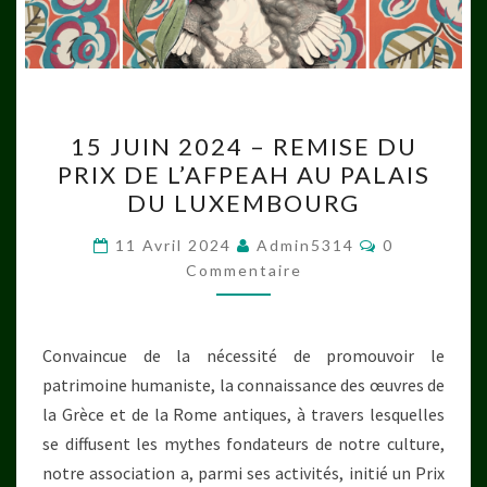
15
15 JUIN 2024 – REMISE DU
JUIN
PRIX DE L’AFPEAH AU PALAIS
2024
DU LUXEMBOURG
–
REMISE
Commentair
11 Avril 2024
Admin5314
0
DU
Commentaire
PRIX
DE
Convaincue de la nécessité de promouvoir le
L’AFPEAH
patrimoine humaniste, la connaissance des œuvres de
AU
la Grèce et de la Rome antiques, à travers lesquelles
PALAIS
se diffusent les mythes fondateurs de notre culture,
DU
notre association a, parmi ses activités, initié un Prix
LUXEMBOURG