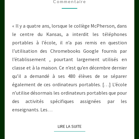
Commentaire
L’ÉDUCATION
ET
INFLUENCE
« Il y a quatre ans, lorsque le collège McPherson, dans
LE
le centre du Kansas, a interdit les téléphones
DÉVELOPPEMENT
portables à l’école, il n’a pas remis en question
DES
l’utilisation des Chromebooks Google fournis par
ENFANTS
l’établissement , pourtant largement utilisés en
classe et à la maison. Ce n’est qu’en décembre dernier
qu’il a demandé à ses 480 élèves de se séparer
également de ces ordinateurs portables. […] L’école
n’utilise désormais les ordinateurs portables que pour
des activités spécifiques assignées par les
enseignants. Les…
LIRE LA SUITE
LIRE LA SUITE