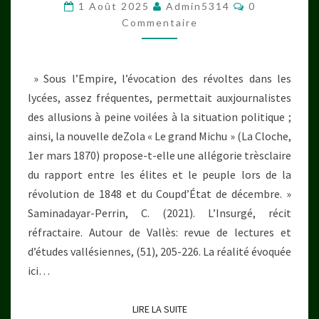
GRAND
Commentair
1 Août 2025
Admin5314
0
MICHU »,
Commentaire
UNE
NOUVELLE
» Sous l’Empire, l’évocation des révoltes dans les
D’EMILE
lycées, assez fréquentes, permettait auxjournalistes
ZOLA
des allusions à peine voilées à la situation politique ;
ainsi, la nouvelle deZola « Le grand Michu » (La Cloche,
1er mars 1870) propose-t-elle une allégorie trèsclaire
du rapport entre les élites et le peuple lors de la
révolution de 1848 et du Coupd’État de décembre. »
Saminadayar-Perrin, C. (2021). L’Insurgé, récit
réfractaire. Autour de Vallès: revue de lectures et
d’études vallésiennes, (51), 205-226. La réalité évoquée
ici…
LIRE LA SUITE
LIRE LA SUITE