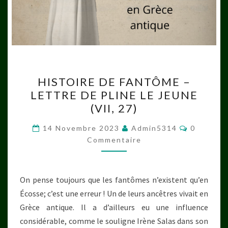
HISTOIRE
HISTOIRE DE FANTÔME –
DE
LETTRE DE PLINE LE JEUNE
FANTÔME
(VII, 27)
–
LETTRE
Commenta
14 Novembre 2023
Admin5314
0
DE
Commentaire
PLINE
LE
On pense toujours que les fantômes n’existent qu’en
JEUNE
Écosse; c’est une erreur ! Un de leurs ancêtres vivait en
(VII,
Grèce antique. Il a d’ailleurs eu une influence
27)
considérable, comme le souligne Irène Salas dans son