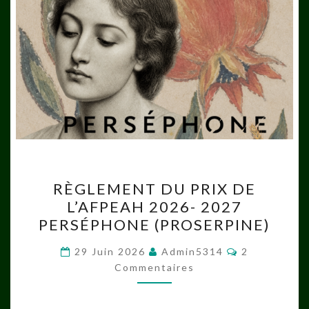
RÈGLEMENT
RÈGLEMENT DU PRIX DE
DU
L’AFPEAH 2026- 2027
PRIX
PERSÉPHONE (PROSERPINE)
DE
L’AFPEAH
Commentair
29 Juin 2026
Admin5314
2
2026-
Commentaires
2027
PERSÉPHONE