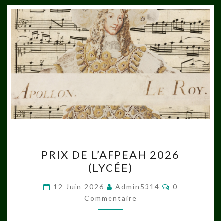
PRIX
PRIX DE L’AFPEAH 2026
DE
(LYCÉE)
L’AFPEAH
2026
Commentair
12 Juin 2026
Admin5314
0
(LYCÉE)
Commentaire