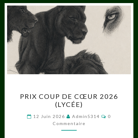
PRIX
PRIX COUP DE CŒUR 2026
COUP
(LYCÉE)
DE
CŒUR
Commentair
12 Juin 2026
Admin5314
0
2026
Commentaire
(LYCÉE)