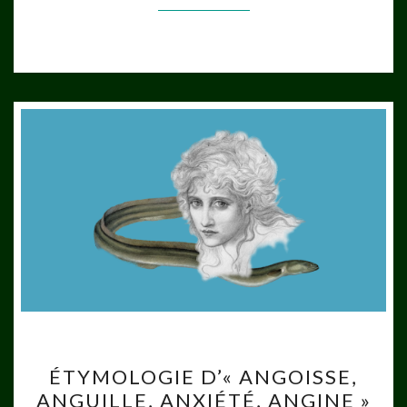
ÉTYMOLOGIE
ÉTYMOLOGIE D’« ANGOISSE,
D’« ANGOISSE,
ANGUILLE, ANXIÉTÉ, ANGINE »
ANGUILLE,