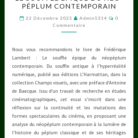
SOUFFLE
PÉPLUM CONTEMPORAIN
ÉPIQUE
DU
Commenta
22 Décembre 2025
Admin5314
0
NÉO-
Commentaire
PÉPLUM
CONTEMPORAIN
Nous vous recommandons le livre de Frédérique
Lambert : Le souffle épique du néopéplum
contemporain. Du souffle antique à l’hyperréalité
numérique, publié aux éditions L’Harmattan, dans la
collection Champs visuels, avec une préface d’Antoine
de Baecque. Issu d’un travail de recherche en études
cinématographiques, cet essai s’inscrit dans une
réflexion sur la continuité et les mutations des
formes spectaculaires du cinéma, en proposant une
analyse du néopéplum contemporain à la lumière de
l’histoire du péplum classique et de ses héritages