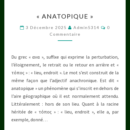
« ANATOPIQUE »
« ANATOPIQUE »
Commenta
3 Décembre 2025
Admin5314
0
Commentaire
Du grec « ανα », suffixe qui exprime la perturbation,
l’éloignement, le retrait ou le retour en arrière et «
τόπος » : « lieu, endroit ». Le mot s’est construit de la
même façon que l’adjectif anachronique. Est dit «
anatopique » un phénomène qui s’inscrit en dehors de
l’aire géographique où il est normalement attendu.
Littéralement : hors de son lieu. Quant à la racine
héritée de « τόπος » : « lieu, endroit », elle a, par
exemple, donné…