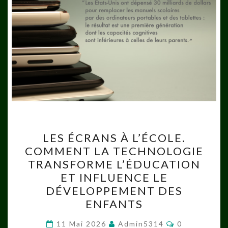
LES
LES ÉCRANS À L’ÉCOLE.
ÉCRANS
COMMENT LA TECHNOLOGIE
À
TRANSFORME L’ÉDUCATION
L’ÉCOLE.
ET INFLUENCE LE
COMMENT
DÉVELOPPEMENT DES
LA
ENFANTS
TECHNOLOGIE
Commentaire
TRANSFORME
11 Mai 2026
Admin5314
0