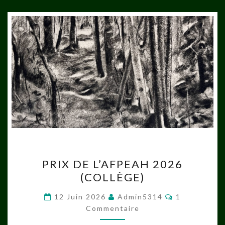
PRIX
PRIX DE L’AFPEAH 2026
DE
(COLLÈGE)
L’AFPEAH
2026
Commentair
12 Juin 2026
Admin5314
1
(COLLÈGE)
Commentaire