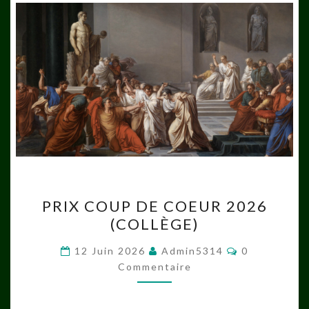
PRIX
PRIX COUP DE COEUR 2026
COUP
(COLLÈGE)
DE
COEUR
Commentair
12 Juin 2026
Admin5314
0
2026
Commentaire
(COLLÈGE)