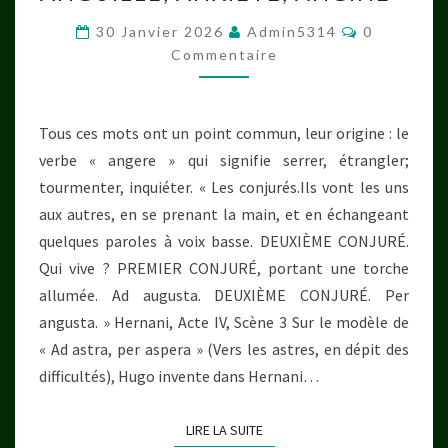
ANXIÉTÉ,
Commentai
30 Janvier 2026
Admin5314
0
ANGINE »
Commentaire
Tous ces mots ont un point commun, leur origine : le
verbe « angere » qui signifie serrer, étrangler;
tourmenter, inquiéter. « Les conjurés.Ils vont les uns
aux autres, en se prenant la main, et en échangeant
quelques paroles à voix basse. DEUXIÈME CONJURÉ.
Qui vive ? PREMIER CONJURÉ, portant une torche
allumée. Ad augusta. DEUXIÈME CONJURÉ. Per
angusta. » Hernani, Acte IV, Scène 3 Sur le modèle de
« Ad astra, per aspera » (Vers les astres, en dépit des
difficultés), Hugo invente dans Hernani…
LIRE LA SUITE
LIRE LA SUITE