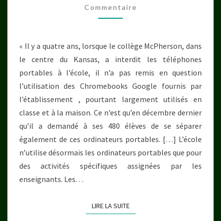
Commentaire
L’ÉDUCATION
ET
INFLUENCE
« Il y a quatre ans, lorsque le collège McPherson, dans
LE
le centre du Kansas, a interdit les téléphones
DÉVELOPPEMENT
portables à l’école, il n’a pas remis en question
DES
l’utilisation des Chromebooks Google fournis par
ENFANTS
l’établissement , pourtant largement utilisés en
classe et à la maison. Ce n’est qu’en décembre dernier
qu’il a demandé à ses 480 élèves de se séparer
également de ces ordinateurs portables. […] L’école
n’utilise désormais les ordinateurs portables que pour
des activités spécifiques assignées par les
enseignants. Les…
LIRE LA SUITE
LIRE LA SUITE