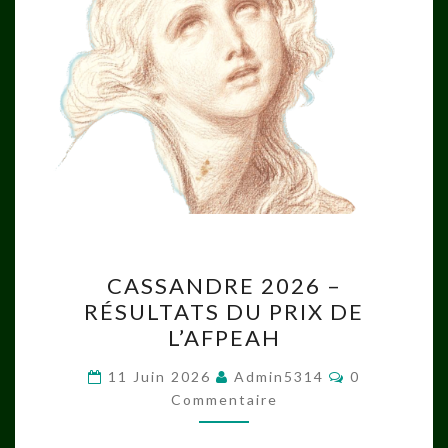
CASSANDRE
CASSANDRE 2026 –
2026
RÉSULTATS DU PRIX DE
–
L’AFPEAH
RÉSULTATS
DU
Commentair
11 Juin 2026
Admin5314
0
PRIX
Commentaire
DE