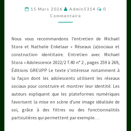
SE
DÉNIGRER
Commentair
15 Mars 2026
Admin5314
0
?
Commentaire
L’IMAGE
DE
Nous vous recommandons l’entretien de Michaël
SOI
Stora et Nathalie Enkelaar « Réseaux (a)sociaux et
SUR
construction identitaire. Entretien avec Michaël
LES
Stora » Adolescence 2022/2 T.40 n° 2 , pages 259 à 269,
RÉSEAUX
Éditions GREUPP Le texte s’intéresse notamment à
SOCIAUX
la façon dont les adolescents utilisent les réseaux
sociaux pour construire et montrer leur identité. Les
auteurs expliquent que les plateformes numériques
favorisent la mise en scène d’une image idéalisée de
soi, grâce à des filtres ou des fonctionnalités
particulières qui permettent par exemple…