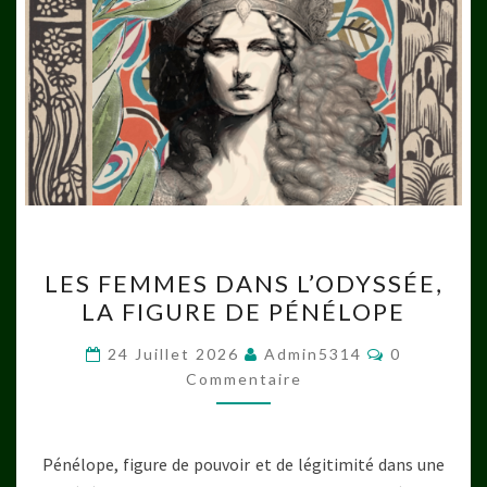
LES
LES FEMMES DANS L’ODYSSÉE,
FEMMES
LA FIGURE DE PÉNÉLOPE
DANS
L’ODYSSÉE,
Commentai
24 Juillet 2026
Admin5314
0
LA
Commentaire
FIGURE
DE
Pénélope, figure de pouvoir et de légitimité dans une
PÉNÉLOPE