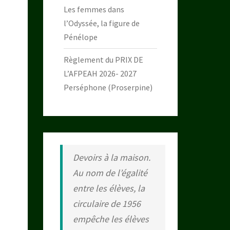
Les femmes dans
l’Odyssée, la figure de
Pénélope
Règlement du PRIX DE
L’AFPEAH 2026- 2027
Perséphone (Proserpine)
Devoirs à la maison.
Au nom de l’égalité
entre les élèves, la
circulaire de 1956
empêche les élèves