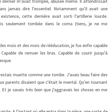
 dernier m’avait trompée, abusée même. Il attendrissait
s jamais dire l’essentiel. Notamment qu’il avait une
stence, cette dernière avait sorti l’artillerie lourde.
tais seulement tombée dans le coma (tiens, je ne me
 des mois et des mois de rééducation, je fus enfin capable
Capable de remuer les bras. Capable de courir jusqu’à
resque.
restais muette comme une tombe. J’avais beau faire des
ieux parents disaient que c’était le mental. Qu’en tournant
t. Et je savais très bien que j’aggravais les choses en me
isite. A l’instant où elle entra dans la pièce, une sorte de