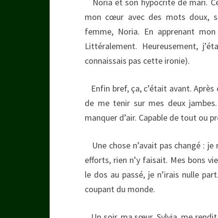
Noria et son hypocrite de mari. Ce
mon cœur avec des mots doux, san
femme, Noria. En apprenant mon exi
Littéralement. Heureusement, j’é
connaissais pas cette ironie).
Enfin bref, ça, c’était avant. Après
de me tenir sur mes deux jambes. 
manquer d’air. Capable de tout ou p
Une chose n’avait pas changé : je 
efforts, rien n’y faisait. Mes bons v
le dos au passé, je n’irais nulle par
coupant du monde.
Un soir, ma sœur, Sylvia, me rendit v