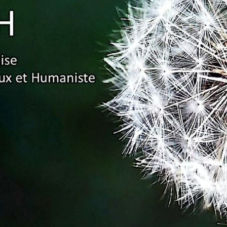
Association
Française
Pour Un
Enseignement
Ambitieux Et
Humaniste