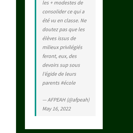
les + modestes de
consolider ce qui a
été vu en classe. Ne
doutez pas que les
élèves issus de
milieux privilégiés
feront, eux, des
devoirs sup sous
l'égide de leurs
parents
#école
— AFPEAH (@afpeah)
May 16, 2022