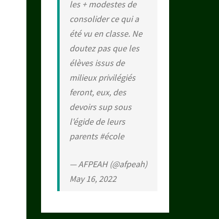
les + modestes de
consolider ce qui a
été vu en classe. Ne
doutez pas que les
élèves issus de
milieux privilégiés
feront, eux, des
devoirs sup sous
l'égide de leurs
parents
#école
— AFPEAH (@afpeah)
May 16, 2022