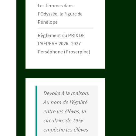
Les femmes dans
l’Odyssée, la figure de
Pénélope
Règlement du PRIX DE
L’AFPEAH 2026- 2027
Perséphone (Proserpine)
Devoirs à la maison.
Au nom de l’égalité
entre les élèves, la
circulaire de 1956
empêche les élèves