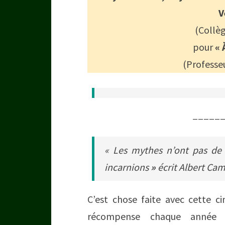
V
(Collèg
pour
« 
(Professeu
_____
« Les mythes n’ont pas de 
incarnions
»
écrit Albert Ca
C’est chose faite avec cette ci
récompense chaque année l’