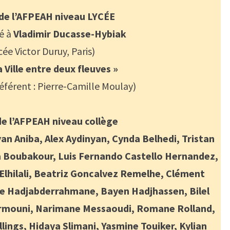
 de l’AFPEAH niveau LYCÉE
ué à
Vladimir Ducasse-Hybiak
cée Victor Duruy, Paris)
 Ville entre deux fleuves »
éférent : Pierre-Camille Moulay)
de l’AFPEAH niveau collège
an Aniba, Alex Aydinyan, Cynda Belhedi, Tristan
a Boubakour, Luis Fernando Castello Hernandez,
 Elhilali, Beatriz Goncalvez Remelhe, Clément
de Hadjabderrahmane, Bayen Hadjhassen, Bilel
mouni, Narimane Messaoudi, Romane Rolland,
ings, Hidaya Slimani, Yasmine Touiker, Kylian