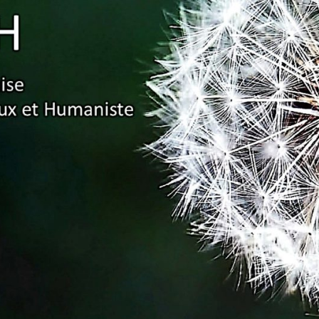
Association
Française
Pour Un
Enseignement
Ambitieux Et
Humaniste