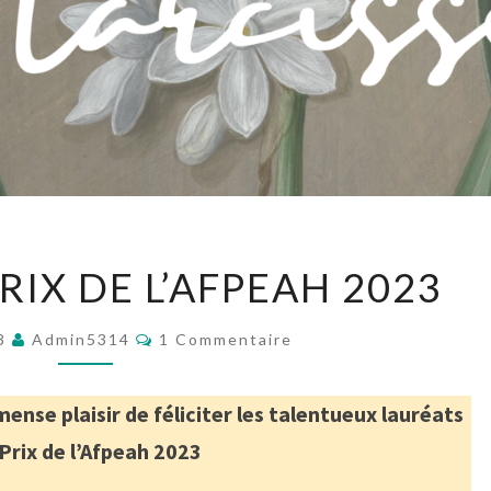
NARCISSE
RIX DE L’AFPEAH 2023
–
PRIX
Commentaires
23
Admin5314
1 Commentaire
DE
L’AFPEAH
nse plaisir de féliciter les talentueux lauréats
2023
Prix de l’Afpeah 2023