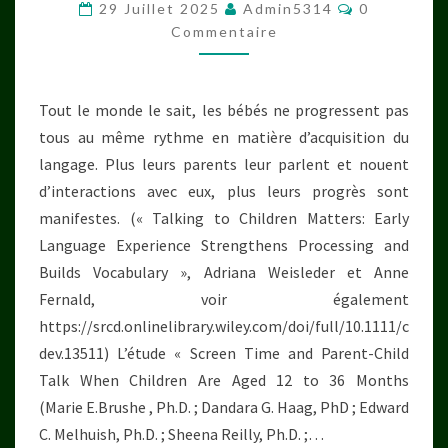
ÉCRANS
Commentai
29 Juillet 2025
Admin5314
0
Commentaire
Tout le monde le sait, les bébés ne progressent pas
tous au même rythme en matière d’acquisition du
langage. Plus leurs parents leur parlent et nouent
d’interactions avec eux, plus leurs progrès sont
manifestes. (« Talking to Children Matters: Early
Language Experience Strengthens Processing and
Builds Vocabulary », Adriana Weisleder et Anne
Fernald, voir également
https://srcd.onlinelibrary.wiley.com/doi/full/10.1111/c
dev.13511) L’étude « Screen Time and Parent-Child
Talk When Children Are Aged 12 to 36 Months
(Marie E.​Brushe , Ph.D. ; Dandara G. Haag, PhD ; Edward
C. Melhuish, Ph.D. ; Sheena Reilly, Ph.D. ;…