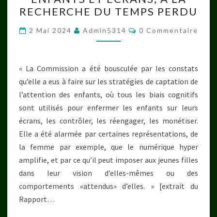
ET
RECHERCHE DU TEMPS PERDU
ÉCRANS,
À
Commentaires
2 Mai 2024
Admin5314
0 Commentaire
LA
RECHERCHE
DU
« La Commission a été bousculée par les constats
TEMPS
qu’elle a eus à faire sur les stratégies de captation de
PERDU
l’attention des enfants, où tous les biais cognitifs
sont utilisés pour enfermer les enfants sur leurs
écrans, les contrôler, les réengager, les monétiser.
Elle a été alarmée par certaines représentations, de
la femme par exemple, que le numérique hyper
amplifie, et par ce qu’il peut imposer aux jeunes filles
dans leur vision d’elles-mêmes ou des
comportements «attendus» d’elles. » [extrait du
Rapport…