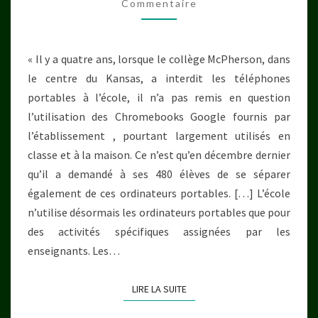
Commentaire
L’ÉDUCATION
ET
INFLUENCE
« Il y a quatre ans, lorsque le collège McPherson, dans
LE
le centre du Kansas, a interdit les téléphones
DÉVELOPPEMENT
portables à l’école, il n’a pas remis en question
DES
l’utilisation des Chromebooks Google fournis par
ENFANTS
l’établissement , pourtant largement utilisés en
classe et à la maison. Ce n’est qu’en décembre dernier
qu’il a demandé à ses 480 élèves de se séparer
également de ces ordinateurs portables. […] L’école
n’utilise désormais les ordinateurs portables que pour
des activités spécifiques assignées par les
enseignants. Les…
LIRE LA SUITE
LIRE LA SUITE