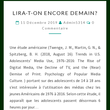
LIRA-
LIRA-T-ON ENCORE DEMAIN?
T-
ON
Commenta
11 Décembre 2019
Admin5314
0
ENCORE
Commentaire
DEMAIN?
Une étude américaine (Twenge, J. M., Martin, G. N., &
Spitzberg, B. H. (2018, August 16). Trends in U.S.
Adolescents’ Media Use, 1976–2016: The Rise of
Digital Media, the Decline of TV, and the (Near)
Demise of Print. Psychology of Popular Media
Culture. ) portant sur des adolescents de 14 à 18 ans
s’est intéressée à l’utilisation des médias chez les
jeunes Américains de 1976 à 2016. Selon cette étude, il
apparaît que les adolescents passent désormais 6
heures par jour…