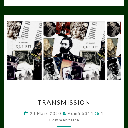
TRANSMISSION
TRANSMISSION
Commentair
24 Mars 2020
Admin5314
1
Commentaire