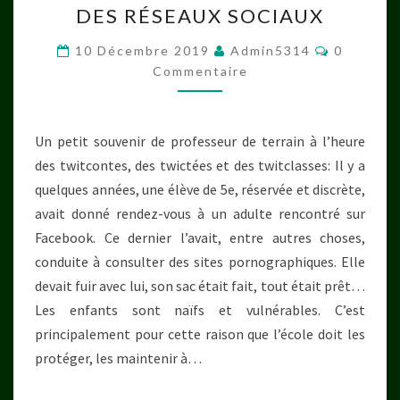
DES RÉSEAUX SOCIAUX
USAGE
RAISONNÉ
Commenta
10 Décembre 2019
Admin5314
0
DES
Commentaire
RÉSEAUX
SOCIAUX
Un petit souvenir de professeur de terrain à l’heure
des twitcontes, des twictées et des twitclasses: Il y a
quelques années, une élève de 5e, réservée et discrète,
avait donné rendez-vous à un adulte rencontré sur
Facebook. Ce dernier l’avait, entre autres choses,
conduite à consulter des sites pornographiques. Elle
devait fuir avec lui, son sac était fait, tout était prêt…
Les enfants sont naïfs et vulnérables. C’est
principalement pour cette raison que l’école doit les
protéger, les maintenir à…