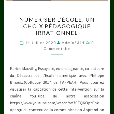
NUMÉRISER
NUMÉRISER L’ÉCOLE, UN
L’ÉCOLE,
CHOIX PÉDAGOGIQUE
UN
IRRATIONNEL
CHOIX
PÉDAGOGIQUE
Commentai
14 Juillet 2020
Admin5314
0
IRRATIONNEL
Commentaire
Karine Mauvilly, Essayiste, ex-enseignante, co-auteure
du Désastre de l’Ecole numérique avec Philippe
Bihouix.(Colloque 2017 de l’AFPEAH) Vous pourrez
visualiser la captation de cette intervention sur la
chaîne YouTube de notre association
https://www.youtube.com/watch?v=7CEQKOptEnk
Aperçu du contenu de la communication Apprend-on