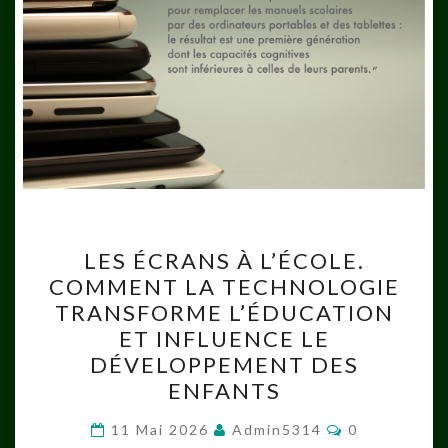
LES
LES ÉCRANS À L’ÉCOLE.
ÉCRANS
COMMENT LA TECHNOLOGIE
À
TRANSFORME L’ÉDUCATION
L’ÉCOLE.
ET INFLUENCE LE
COMMENT
DÉVELOPPEMENT DES
LA
ENFANTS
TECHNOLOGIE
Commentaire
TRANSFORME
11 Mai 2026
Admin5314
0