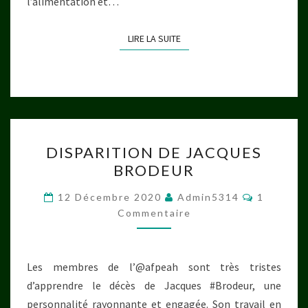
l’alimentation et…
LIRE LA SUITE
LIRE LA SUITE
DISPARITION
DISPARITION DE JACQUES
DE
BRODEUR
JACQUES
BRODEUR
Commenta
12 Décembre 2020
Admin5314
1
Commentaire
Les membres de l’@afpeah sont très tristes
d’apprendre le décès de Jacques #Brodeur, une
personnalité rayonnante et engagée. Son travail en