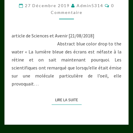
Commenta
PROVOQUE
27 Décembre 2019
Admin5314
0
Commentaire
L’AUTODESTRUCTION
DE
LA
article de Sciences et Avenir [21/08/2018]
RÉTINE
Abstract blue color drop to the
water « La lumière bleue des écrans est néfaste à la
rétine et on sait maintenant pourquoi. Les
scientifiques ont remarqué que lorsqu’elle était émise
sur une molécule particulière de l’oeil, elle
provoquait…
LIRE LA SUITE
LIRE LA SUITE