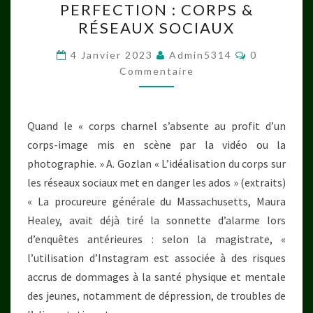
PERFECTION : CORPS &
LA
RÉSEAUX SOCIAUX
PERFECTION
:
Commentai
4 Janvier 2023
Admin5314
0
CORPS
Commentaire
&
RÉSEAUX
Quand le « corps charnel s’absente au profit d’un
SOCIAUX
corps-image mis en scène par la vidéo ou la
photographie. » A. Gozlan « L’idéalisation du corps sur
les réseaux sociaux met en danger les ados » (extraits)
« La procureure générale du Massachusetts, Maura
Healey, avait déjà tiré la sonnette d’alarme lors
d’enquêtes antérieures : selon la magistrate, «
l’utilisation d’Instagram est associée à des risques
accrus de dommages à la santé physique et mentale
des jeunes, notamment de dépression, de troubles de