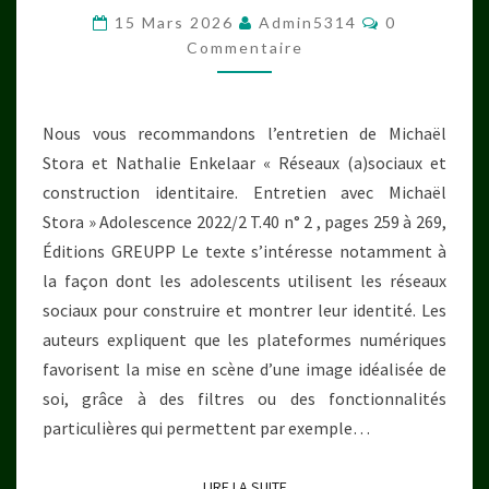
DÉNIGRER
Commentair
15 Mars 2026
Admin5314
0
?
Commentaire
L’IMAGE
DE
Nous vous recommandons l’entretien de Michaël
SOI
Stora et Nathalie Enkelaar « Réseaux (a)sociaux et
SUR
construction identitaire. Entretien avec Michaël
LES
Stora » Adolescence 2022/2 T.40 n° 2 , pages 259 à 269,
RÉSEAUX
Éditions GREUPP Le texte s’intéresse notamment à
SOCIAUX
la façon dont les adolescents utilisent les réseaux
sociaux pour construire et montrer leur identité. Les
auteurs expliquent que les plateformes numériques
favorisent la mise en scène d’une image idéalisée de
soi, grâce à des filtres ou des fonctionnalités
particulières qui permettent par exemple…
LIRE LA SUITE
LIRE LA SUITE