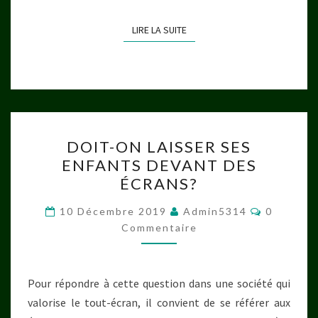
LIRE LA SUITE
LIRE LA SUITE
DOIT-
DOIT-ON LAISSER SES
ON
ENFANTS DEVANT DES
LAISSER
ÉCRANS?
SES
ENFANTS
Commenta
10 Décembre 2019
Admin5314
0
DEVANT
Commentaire
DES
ÉCRANS?
Pour répondre à cette question dans une société qui
valorise le tout-écran, il convient de se référer aux