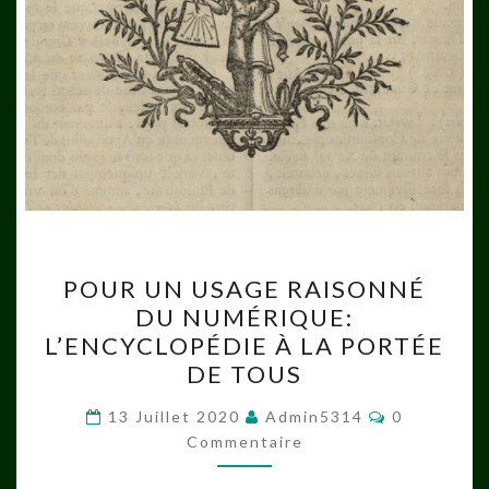
POUR
POUR UN USAGE RAISONNÉ
UN
DU NUMÉRIQUE:
USAGE
L’ENCYCLOPÉDIE À LA PORTÉE
RAISONNÉ
DE TOUS
DU
Commentai
NUMÉRIQUE:
13 Juillet 2020
Admin5314
0
Commentaire
L’ENCYCLOPÉDIE
À