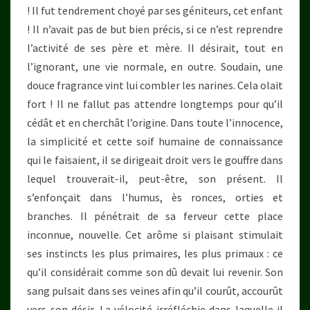
! Il fut tendrement choyé par ses géniteurs, cet enfant
! Il n’avait pas de but bien précis, si ce n’est reprendre
l’activité de ses père et mère. Il désirait, tout en
l’ignorant, une vie normale, en outre. Soudain, une
douce fragrance vint lui combler les narines. Cela olait
fort ! Il ne fallut pas attendre longtemps pour qu’il
cédât et en cherchât l’origine. Dans toute l’innocence,
la simplicité et cette soif humaine de connaissance
qui le faisaient, il se dirigeait droit vers le gouffre dans
lequel trouverait-il, peut-être, son présent. Il
s’enfonçait dans l’humus, ès ronces, orties et
branches. Il pénétrait de sa ferveur cette place
inconnue, nouvelle. Cet arôme si plaisant stimulait
ses instincts les plus primaires, les plus primaux : ce
qu’il considérait comme son dû devait lui revenir. Son
sang pulsait dans ses veines afin qu’il courût, accourût
vers son désir. La vélocité irréfléchie dans laquelle il