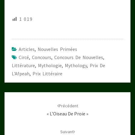
1 019
Articles
,
Nouvelles Primées
Circé
,
Concours
,
Concours De Nouvelles
,
Littérature
,
Mythologie
,
Mythology
,
Prix De
L'Afpeah
,
Prix Littéraire
Navigation
d'article
Précédent
« L’Oiseau De Proie »
Suivant