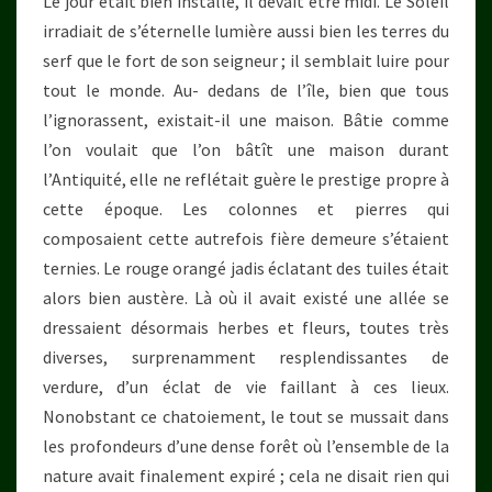
Le jour était bien installé, il devait être midi. Le Soleil
irradiait de s’éternelle lumière aussi bien les terres du
serf que le fort de son seigneur ; il semblait luire pour
tout le monde. Au- dedans de l’île, bien que tous
l’ignorassent, existait-il une maison. Bâtie comme
l’on voulait que l’on bâtît une maison durant
l’Antiquité, elle ne reflétait guère le prestige propre à
cette époque. Les colonnes et pierres qui
composaient cette autrefois fière demeure s’étaient
ternies. Le rouge orangé jadis éclatant des tuiles était
alors bien austère. Là où il avait existé une allée se
dressaient désormais herbes et fleurs, toutes très
diverses, surprenamment resplendissantes de
verdure, d’un éclat de vie faillant à ces lieux.
Nonobstant ce chatoiement, le tout se mussait dans
les profondeurs d’une dense forêt où l’ensemble de la
nature avait finalement expiré ; cela ne disait rien qui