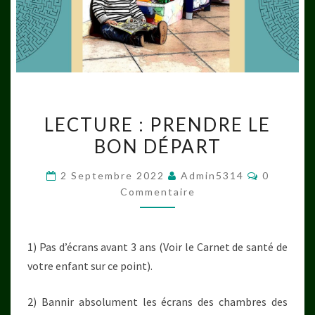
LECTURE
LECTURE : PRENDRE LE
:
BON DÉPART
PRENDRE
LE
Commenta
2 Septembre 2022
Admin5314
0
BON
Commentaire
DÉPART
1) Pas d’écrans avant 3 ans (Voir le Carnet de santé de
votre enfant sur ce point).
2) Bannir absolument les écrans des chambres des