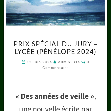
PRIX
PRIX SPÉCIAL DU JURY –
SPÉCIAL
LYCÉE (PÉNÉLOPE 2024)
DU
JURY
Commentair
12 Juin 2024
Admin5314
0
–
Commentaire
LYCÉE
(PÉNÉLOPE
2024)
« Des années de veille »
,
une nouvelle écrite par