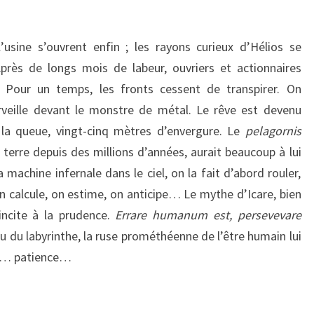
usine s’ouvrent enfin ; les rayons curieux d’Hélios se
près de longs mois de labeur, ouvriers et actionnaires
. Pour un temps, les fronts cessent de transpirer. On
erveille devant le monstre de métal. Le rêve est devenu
 la queue, vingt-cinq mètres d’envergure. Le
pelagornis
a terre depuis des millions d’années, aurait beaucoup à lui
 machine infernale dans le ciel, on la fait d’abord rouler,
On calcule, on estime, on anticipe… Le mythe d’Icare, bien
incite à la prudence.
Errare humanum est, persevevare
eu du labyrinthe, la ruse prométhéenne de l’être humain lui
ais… patience…