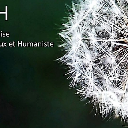
Association
Française
Pour Un
Enseignement
Ambitieux Et
Humaniste