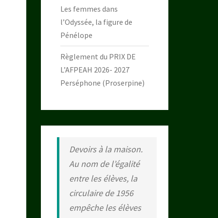
Les femmes dans
l’Odyssée, la figure de
Pénélope
Règlement du PRIX DE
L’AFPEAH 2026- 2027
Perséphone (Proserpine)
Devoirs à la maison.
Au nom de l’égalité
entre les élèves, la
circulaire de 1956
empêche les élèves