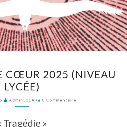
PRIX
E CŒUR 2025 (NIVEAU
COUP
LYCÉE)
DE
CŒUR
Commentaires
2025
25
Admin5314
0 Commentaire
(NIVEAU
LYCÉE)
« Tragédie »