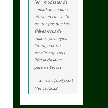
les + modestes de
consolider ce qui a
été vu en classe. Ne
doutez pas que les
élèves issus de
milieux privilégiés
feront, eux, des
devoirs sup sous
l'égide de leurs
parents
#école
— AFPEAH (@afpeah)
May 16, 2022