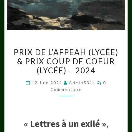
PRIX
PRIX DE L’AFPEAH (LYCÉE)
DE
& PRIX COUP DE COEUR
L’AFPEAH
(LYCÉE) – 2024
(LYCÉE)
&
Commentair
12 Juin 2024
Admin5314
0
PRIX
Commentaire
COUP
DE
COEUR
(LYCÉE)
« Lettres à un exilé »
,
–