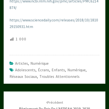
https://www.ncbi.nlm.nih.gov/pmc/articles/PMC6214
874/
https://www.sciencedaily.com/releases/2018/10/1810
29150931.htm
1 000
Articles
,
Numérique
Adolescents
,
Écrans
,
Enfants
,
Numérique
,
Réseaux Sociaux
,
Troubles Attentionnels
Navigation
d'article
Précédent
Règlement Du Prix De L’AFPEAH 2019-2020