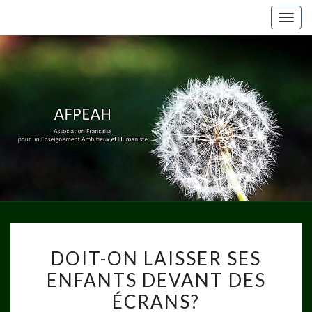
Togg
navig
Association
Française
Pour Un
Enseignement
Ambitieux Et
Humaniste
DOIT-
DOIT-ON LAISSER SES
ON
ENFANTS DEVANT DES
LAISSER
ÉCRANS?
SES