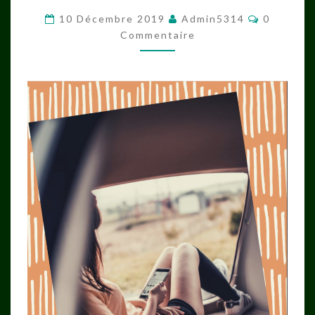
ENFANTS
Commenta
10 Décembre 2019
Admin5314
0
DEVANT
Commentaire
DES
ÉCRANS?