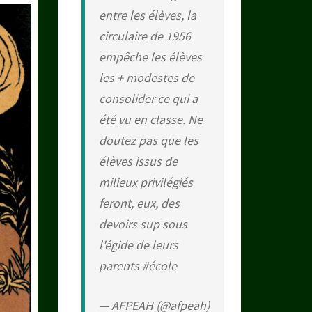
entre les élèves, la
circulaire de 1956
empêche les élèves
les + modestes de
consolider ce qui a
été vu en classe. Ne
doutez pas que les
élèves issus de
milieux privilégiés
feront, eux, des
devoirs sup sous
l'égide de leurs
parents
#école
— AFPEAH (@afpeah)