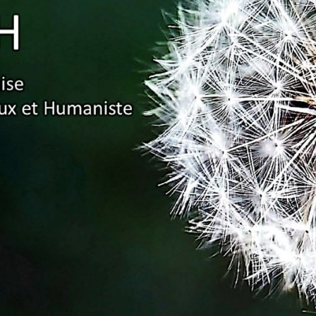
Association
Française
Pour Un
Enseignement
Ambitieux Et
Humaniste