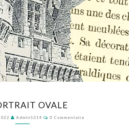
LE
ORTRAIT OVALE
PORTRAIT
OVALE
Commentaires
2022
Admin5314
0 Commentaire