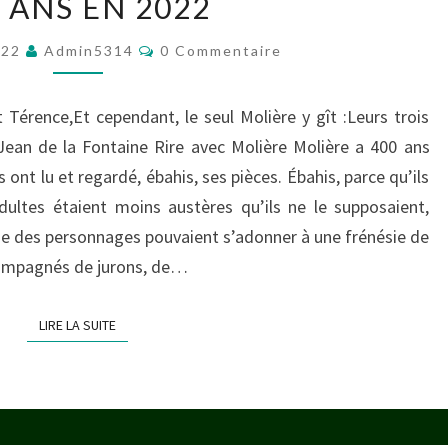
 ANS EN 2022
ANS
EN
Commentaires
022
Admin5314
0 Commentaire
2022
Térence,Et cependant, le seul Molière y gît :Leurs trois
Jean de la Fontaine Rire avec Molière Molière a 400 ans
 ont lu et regardé, ébahis, ses pièces. Ébahis, parce qu’ils
dultes étaient moins austères qu’ils ne le supposaient,
que des personnages pouvaient s’adonner à une frénésie de
ccompagnés de jurons, de…
LIRE LA SUITE
LIRE LA SUITE