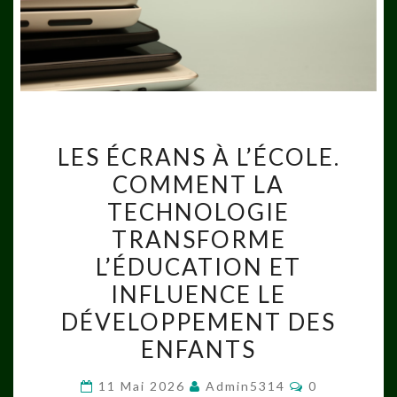
LES
LES ÉCRANS À L’ÉCOLE.
ÉCRANS
COMMENT LA
À
TECHNOLOGIE
L’ÉCOLE.
COMMENT
TRANSFORME
LA
L’ÉDUCATION ET
TECHNOLOGIE
INFLUENCE LE
TRANSFORME
DÉVELOPPEMENT DES
L’ÉDUCATION
ENFANTS
ET
INFLUENCE
Commentaire
11 Mai 2026
Admin5314
0