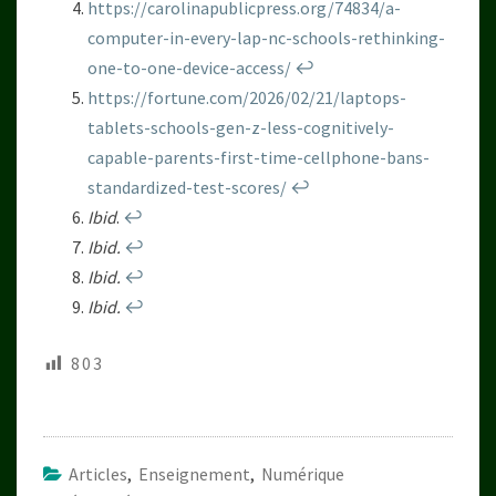
https://carolinapublicpress.org/74834/a-
computer-in-every-lap-nc-schools-rethinking-
one-to-one-device-access/
↩︎
https://fortune.com/2026/02/21/laptops-
tablets-schools-gen-z-less-cognitively-
capable-parents-first-time-cellphone-bans-
standardized-test-scores/
↩︎
Ibid
.
↩︎
Ibid.
↩︎
Ibid.
↩︎
Ibid.
↩︎
803
Articles
,
Enseignement
,
Numérique