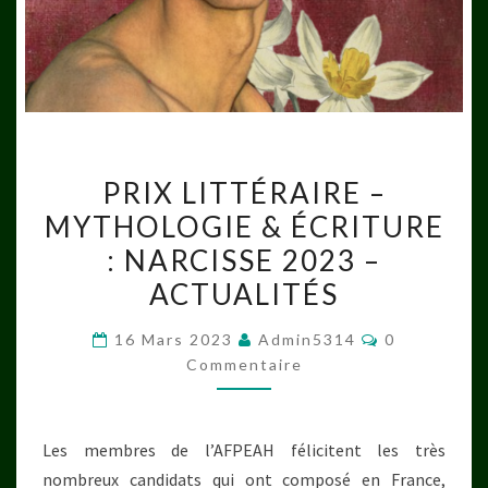
PRIX
PRIX LITTÉRAIRE –
LITTÉRAIRE
MYTHOLOGIE & ÉCRITURE
–
: NARCISSE 2023 –
MYTHOLOGIE
&
ACTUALITÉS
ÉCRITURE
Commentair
16 Mars 2023
Admin5314
0
:
Commentaire
NARCISSE
2023
–
Les membres de l’AFPEAH félicitent les très
ACTUALITÉS
nombreux candidats qui ont composé en France,