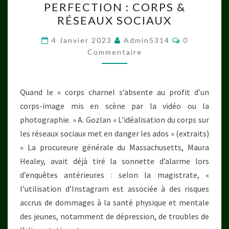
PERFECTION : CORPS &
LA
RÉSEAUX SOCIAUX
PERFECTION
:
Commentai
4 Janvier 2023
Admin5314
0
CORPS
Commentaire
&
RÉSEAUX
Quand le « corps charnel s’absente au profit d’un
SOCIAUX
corps-image mis en scène par la vidéo ou la
photographie. » A. Gozlan « L’idéalisation du corps sur
les réseaux sociaux met en danger les ados » (extraits)
« La procureure générale du Massachusetts, Maura
Healey, avait déjà tiré la sonnette d’alarme lors
d’enquêtes antérieures : selon la magistrate, «
l’utilisation d’Instagram est associée à des risques
accrus de dommages à la santé physique et mentale
des jeunes, notamment de dépression, de troubles de