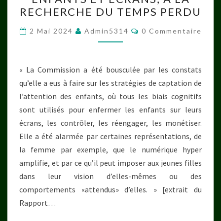
ET
RECHERCHE DU TEMPS PERDU
ÉCRANS,
À
Commentaires
2 Mai 2024
Admin5314
0 Commentaire
LA
RECHERCHE
DU
« La Commission a été bousculée par les constats
TEMPS
qu’elle a eus à faire sur les stratégies de captation de
PERDU
l’attention des enfants, où tous les biais cognitifs
sont utilisés pour enfermer les enfants sur leurs
écrans, les contrôler, les réengager, les monétiser.
Elle a été alarmée par certaines représentations, de
la femme par exemple, que le numérique hyper
amplifie, et par ce qu’il peut imposer aux jeunes filles
dans leur vision d’elles-mêmes ou des
comportements «attendus» d’elles. » [extrait du
Rapport…