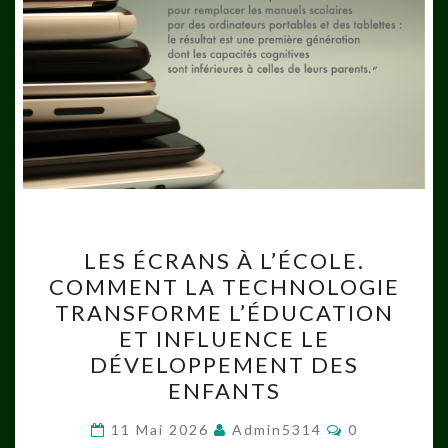
LES
LES ÉCRANS À L’ÉCOLE.
ÉCRANS
COMMENT LA TECHNOLOGIE
À
TRANSFORME L’ÉDUCATION
L’ÉCOLE.
ET INFLUENCE LE
COMMENT
DÉVELOPPEMENT DES
LA
ENFANTS
TECHNOLOGIE
Commentaire
TRANSFORME
11 Mai 2026
Admin5314
0