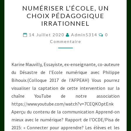
NUMÉRISER
NUMÉRISER L’ÉCOLE, UN
L’ÉCOLE,
CHOIX PÉDAGOGIQUE
UN
IRRATIONNEL
CHOIX
PÉDAGOGIQUE
Commentai
14 Juillet 2020
Admin5314
0
IRRATIONNEL
Commentaire
Karine Mauvilly, Essayiste, ex-enseignante, co-auteure
du Désastre de l’Ecole numérique avec Philippe
Bihouix.(Colloque 2017 de l’AFPEAH) Vous pourrez
visualiser la captation de cette intervention sur la
chaîne YouTube de notre association
https://www.youtube.com/watch?v=7CEQKOptEnk
Aperçu du contenu de la communication Apprend-on
mieux avec le numérique? Rapport de l’OCDE/Pisa de
2015: « Connecter pour apprendre? Les élèves et les