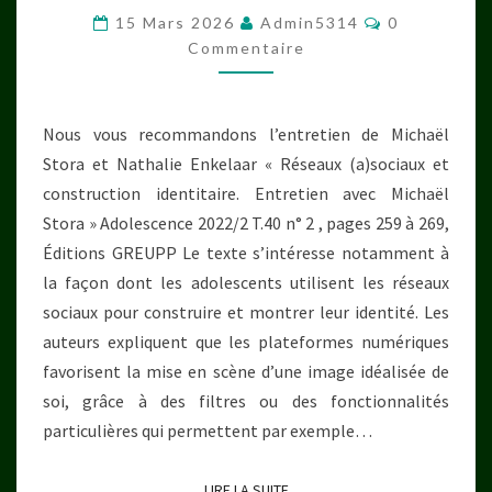
DÉNIGRER
Commentair
15 Mars 2026
Admin5314
0
?
Commentaire
L’IMAGE
DE
Nous vous recommandons l’entretien de Michaël
SOI
Stora et Nathalie Enkelaar « Réseaux (a)sociaux et
SUR
construction identitaire. Entretien avec Michaël
LES
Stora » Adolescence 2022/2 T.40 n° 2 , pages 259 à 269,
RÉSEAUX
Éditions GREUPP Le texte s’intéresse notamment à
SOCIAUX
la façon dont les adolescents utilisent les réseaux
sociaux pour construire et montrer leur identité. Les
auteurs expliquent que les plateformes numériques
favorisent la mise en scène d’une image idéalisée de
soi, grâce à des filtres ou des fonctionnalités
particulières qui permettent par exemple…
LIRE LA SUITE
LIRE LA SUITE