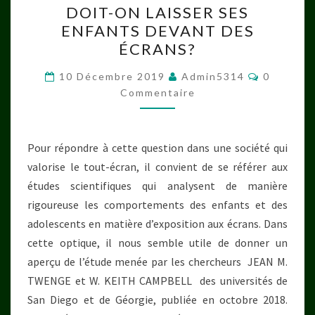
DOIT-ON LAISSER SES
ON
ENFANTS DEVANT DES
LAISSER
ÉCRANS?
SES
ENFANTS
Commenta
10 Décembre 2019
Admin5314
0
DEVANT
Commentaire
DES
ÉCRANS?
Pour répondre à cette question dans une société qui
valorise le tout-écran, il convient de se référer aux
études scientifiques qui analysent de manière
rigoureuse les comportements des enfants et des
adolescents en matière d’exposition aux écrans. Dans
cette optique, il nous semble utile de donner un
aperçu de l’étude menée par les chercheurs JEAN M.
TWENGE et W. KEITH CAMPBELL des universités de
San Diego et de Géorgie, publiée en octobre 2018.