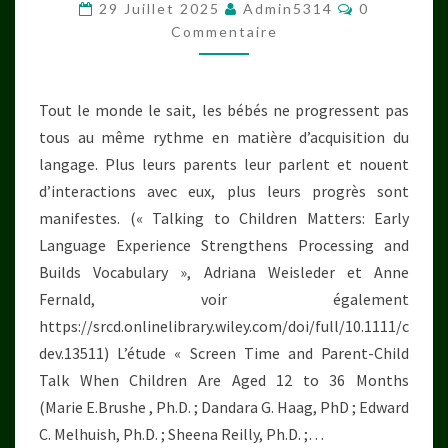
ÉCRANS
Commentai
29 Juillet 2025
Admin5314
0
Commentaire
Tout le monde le sait, les bébés ne progressent pas
tous au même rythme en matière d’acquisition du
langage. Plus leurs parents leur parlent et nouent
d’interactions avec eux, plus leurs progrès sont
manifestes. (« Talking to Children Matters: Early
Language Experience Strengthens Processing and
Builds Vocabulary », Adriana Weisleder et Anne
Fernald, voir également
https://srcd.onlinelibrary.wiley.com/doi/full/10.1111/c
dev.13511) L’étude « Screen Time and Parent-Child
Talk When Children Are Aged 12 to 36 Months
(Marie E.​Brushe , Ph.D. ; Dandara G. Haag, PhD ; Edward
C. Melhuish, Ph.D. ; Sheena Reilly, Ph.D. ;…