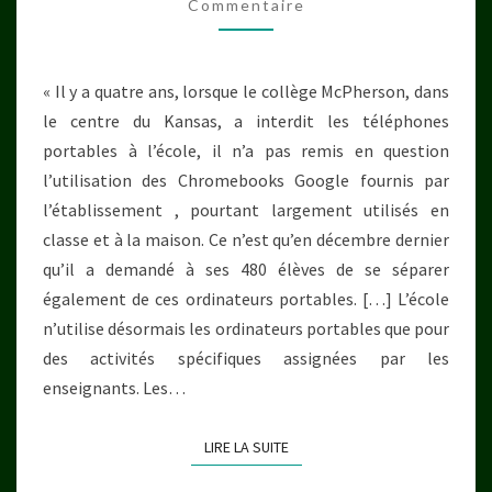
Commentaire
L’ÉDUCATION
ET
INFLUENCE
« Il y a quatre ans, lorsque le collège McPherson, dans
LE
le centre du Kansas, a interdit les téléphones
DÉVELOPPEMENT
portables à l’école, il n’a pas remis en question
DES
l’utilisation des Chromebooks Google fournis par
ENFANTS
l’établissement , pourtant largement utilisés en
classe et à la maison. Ce n’est qu’en décembre dernier
qu’il a demandé à ses 480 élèves de se séparer
également de ces ordinateurs portables. […] L’école
n’utilise désormais les ordinateurs portables que pour
des activités spécifiques assignées par les
enseignants. Les…
LIRE LA SUITE
LIRE LA SUITE