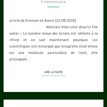
Commentaire
L’AUTODESTRUCTION
DE
LA
article de Sciences et Avenir [21/08/2018]
RÉTINE
Abstract blue color drop to the
water « La lumière bleue des écrans est néfaste à la
rétine et on sait maintenant pourquoi. Les
scientifiques ont remarqué que lorsqu’elle était émise
sur une molécule particulière de l’oeil, elle
provoquait…
LIRE LA SUITE
LIRE LA SUITE
DOIT-