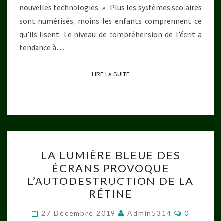
nouvelles technologies » : Plus les systèmes scolaires
sont numérisés, moins les enfants comprennent ce
qu’ils lisent. Le niveau de compréhension de l’écrit a
tendance à…
LIRE LA SUITE
LIRE LA SUITE
LA
LA LUMIÈRE BLEUE DES
LUMIÈRE
ÉCRANS PROVOQUE
BLEUE
L’AUTODESTRUCTION DE LA
DES
RÉTINE
ÉCRANS
Commenta
PROVOQUE
27 Décembre 2019
Admin5314
0