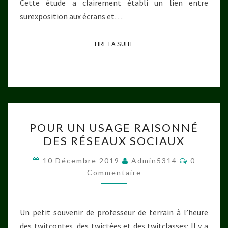
Cette étude a clairement établi un lien entre
surexposition aux écrans et…
LIRE LA SUITE
LIRE LA SUITE
POUR
POUR UN USAGE RAISONNÉ
UN
DES RÉSEAUX SOCIAUX
USAGE
RAISONNÉ
Commenta
10 Décembre 2019
Admin5314
0
DES
Commentaire
RÉSEAUX
SOCIAUX
Un petit souvenir de professeur de terrain à l’heure
des twitcontes, des twictées et des twitclasses: Il y a