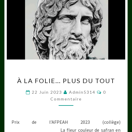
À
À LA FOLIE… PLUS DU TOUT
LA
FOLIE…
Commentair
22 Juin 2023
Admin5314
0
PLUS
Commentaire
DU
TOUT
Prix de l’AFPEAH 2023 (collège)
____________________ La fleur couleur de safran en