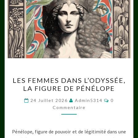
LES
LES FEMMES DANS L’ODYSSÉE,
FEMMES
LA FIGURE DE PÉNÉLOPE
DANS
L’ODYSSÉE,
Commentai
24 Juillet 2026
Admin5314
0
LA
Commentaire
FIGURE
DE
Pénélope, figure de pouvoir et de légitimité dans une
PÉNÉLOPE