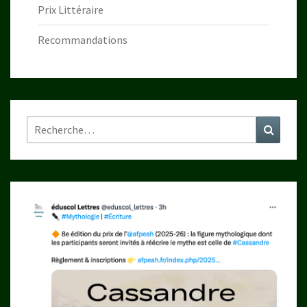
Prix Littéraire
Recommandations
Rechercher :
Recher