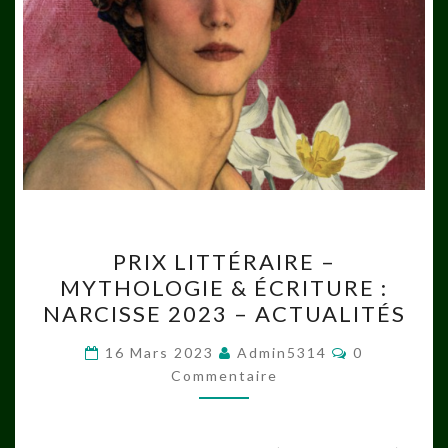
PRIX
PRIX LITTÉRAIRE –
LITTÉRAIRE
MYTHOLOGIE & ÉCRITURE :
–
NARCISSE 2023 – ACTUALITÉS
MYTHOLOGIE
&
Commentair
16 Mars 2023
Admin5314
0
ÉCRITURE
Commentaire
:
NARCISSE