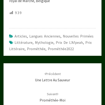
royal de Marche, Belgique
939
Articles
,
Langues Anciennes
,
Nouvelles Primées
Littérature
,
Mythologie
,
Prix De L'Afpeah
,
Prix
Littéraire
,
Prométhée
,
Prométhée2022
Navigation
d'article
Précédent
Une Lettre Au Sauveur
Suivant
Prométhée-Moi