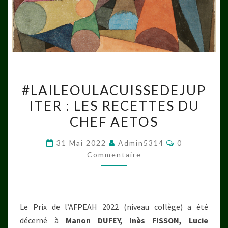
#LAILEOULACUISSEDEJUP
#LAILEOULACUISSEDEJUP
:
ITER : LES RECETTES DU
LES
CHEF AETOS
RECETTES
DU
Commentaire
31 Mai 2022
Admin5314
0
CHEF
Commentaire
AETOS
Le Prix de l’AFPEAH 2022 (niveau collège) a été
décerné à
Manon DUFEY, Inès FISSON, Lucie