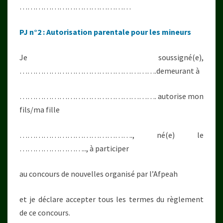
……………………………………
PJ n°2 : Autorisation parentale pour les mineurs
Je soussigné(e),
…………………………………………….demeurant à
……………………………………………. autorise mon
fils/ma fille
……………………………………., né(e) le
…………………….., à participer
au concours de nouvelles organisé par l’Afpeah
et je déclare accepter tous les termes du règlement
de ce concours.