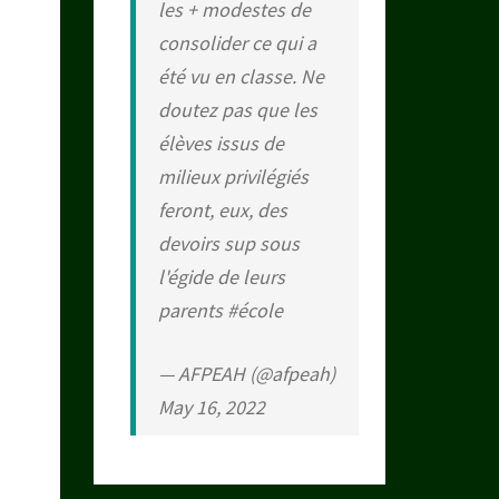
les + modestes de
consolider ce qui a
été vu en classe. Ne
doutez pas que les
élèves issus de
milieux privilégiés
feront, eux, des
devoirs sup sous
l'égide de leurs
parents
#école
— AFPEAH (@afpeah)
May 16, 2022