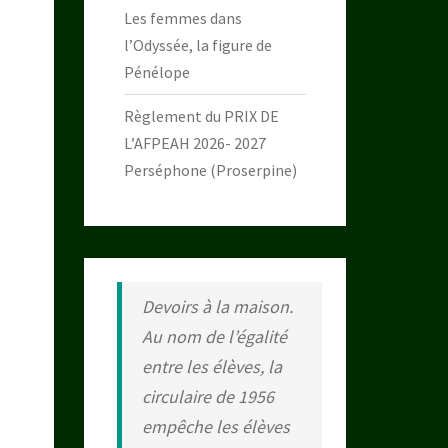
Les femmes dans
l’Odyssée, la figure de
Pénélope
Règlement du PRIX DE
L’AFPEAH 2026- 2027
Perséphone (Proserpine)
Devoirs à la maison.
Au nom de l’égalité
entre les élèves, la
circulaire de 1956
empêche les élèves