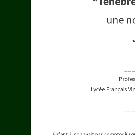
“Ténébre
une no
___
Profes
Lycée Français V
___
Enfant, il ne savait pas compter jusq