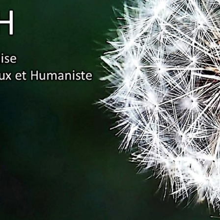
Association
Française
Pour Un
Enseignement
Ambitieux Et
Humaniste