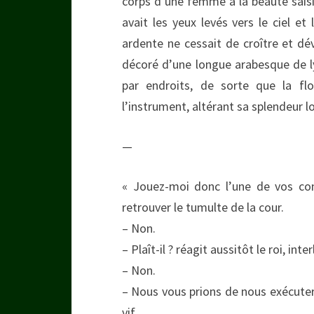
corps d’une femme à la beauté saisi
avait les yeux levés vers le ciel et
ardente ne cessait de croître et dév
décoré d’une longue arabesque de lys 
par endroits, de sorte que la flo
l’instrument, altérant sa splendeur 
—
« Jouez-moi donc l’une de vos com
retrouver le tumulte de la cour.
– Non.
– Plaît-il ? réagit aussitôt le roi, inte
– Non.
– Nous vous prions de nous exécuter
vif.