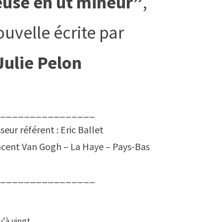
use en ut mineur”
,
uvelle écrite par
Julie Pelon
________________
seur référent : Eric Ballet
incent Van Gogh – La Haye – Pays-Bas
________________
u’à vingt.