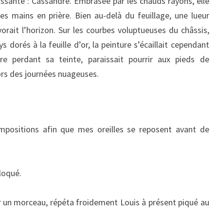
ssante : Cassandre. Embrasée par les chauds rayons, elle
 les mains en prière. Bien au-delà du feuillage, une lueur
orait l’horizon. Sur les courbes voluptueuses du châssis,
dorés à la feuille d’or, la peinture s’écaillait cependant
re perdant sa teinte, paraissait pourrir aux pieds de
lors des journées nuageuses.
positions afin que mes oreilles se reposent avant de
rloqué.
 un morceau, répéta froidement Louis à présent piqué au