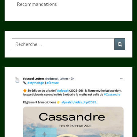
Recommandations
Rechercher :
Recher