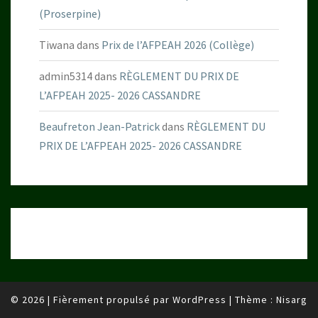
(Proserpine)
Tiwana
dans
Prix de l’AFPEAH 2026 (Collège)
admin5314
dans
RÈGLEMENT DU PRIX DE
L’AFPEAH 2025- 2026 CASSANDRE
Beaufreton Jean-Patrick
dans
RÈGLEMENT DU
PRIX DE L’AFPEAH 2025- 2026 CASSANDRE
© 2026
|
Fièrement propulsé par
WordPress
|
Thème :
Nisarg