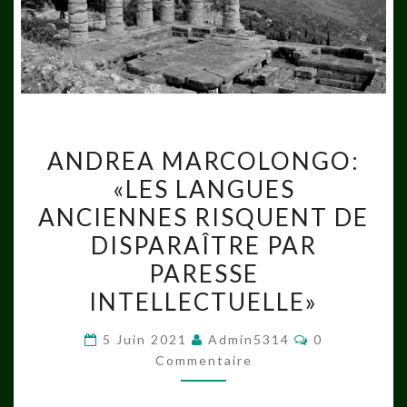
ANDREA
ANDREA MARCOLONGO:
MARCOLONGO:
«LES LANGUES
«LES
ANCIENNES RISQUENT DE
LANGUES
ANCIENNES
DISPARAÎTRE PAR
RISQUENT
PARESSE
DE
INTELLECTUELLE»
DISPARAÎTRE
PAR
Commentaire
5 Juin 2021
Admin5314
0
PARESSE
Commentaire
INTELLECTUELLE»