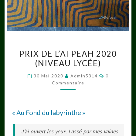
PRIX
PRIX DE L’AFPEAH 2020
DE
(NIVEAU LYCÉE)
L’AFPEAH
2020
Commentaire
30 Mai 2020
Admin5314
0
(NIVEAU
Commentaire
LYCÉE)
« Au Fond du labyrinthe »
J’ai ouvert les yeux. Lassé par mes vaines