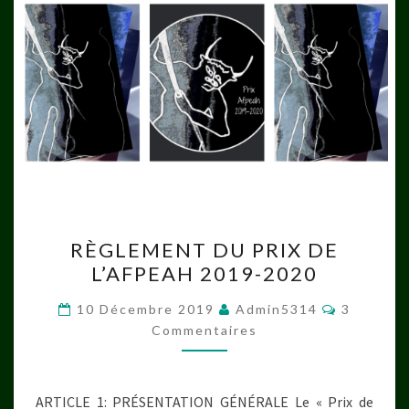
RÈGLEMENT
RÈGLEMENT DU PRIX DE
DU
L’AFPEAH 2019-2020
PRIX
DE
Commenta
10 Décembre 2019
Admin5314
3
L’AFPEAH
Commentaires
2019-
2020
ARTICLE 1: PRÉSENTATION GÉNÉRALE Le « Prix de