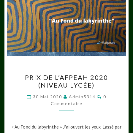
PRIX
PRIX DE L’AFPEAH 2020
DE
(NIVEAU LYCÉE)
L’AFPEAH
2020
Commentaire
30 Mai 2020
Admin5314
0
(NIVEAU
Commentaire
LYCÉE)
« Au Fond du labyrinthe » J’ai ouvert les yeux. Lassé par