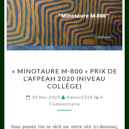
« MINOTAURE
« MINOTAURE M-800 » PRIX DE
M-
L’AFPEAH 2020 (NIVEAU
800 »
COLLÈGE)
PRIX
DE
Commentaire
30 Mai 2020
Admin5314
0
L’AFPEAH
Commentaire
2020
(NIVEAU
Vous pouvez lire ce récit sur notre site (ci-dessous),
COLLÈGE)