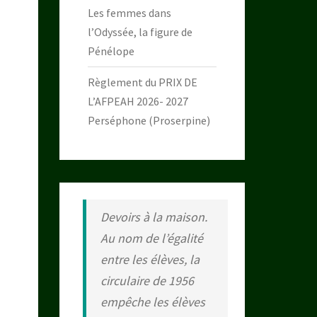
Les femmes dans
l’Odyssée, la figure de
Pénélope
Règlement du PRIX DE
L’AFPEAH 2026- 2027
Perséphone (Proserpine)
Devoirs à la maison.
Au nom de l’égalité
entre les élèves, la
circulaire de 1956
empêche les élèves