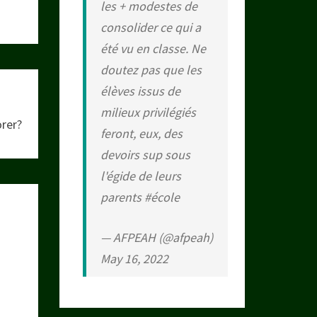
les + modestes de
consolider ce qui a
été vu en classe. Ne
doutez pas que les
élèves issus de
milieux privilégiés
rer?
feront, eux, des
devoirs sup sous
l'égide de leurs
parents
#école
— AFPEAH (@afpeah)
May 16, 2022