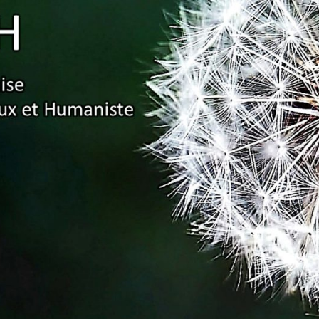
Association
Française
Pour Un
Enseignement
Ambitieux Et
Humaniste