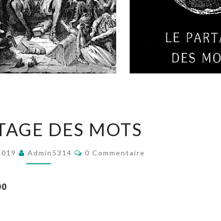
LE
RTAGE DES MOTS
PARTAGE
DES
Commentaires
2019
Admin5314
0 Commentaire
MOTS
90