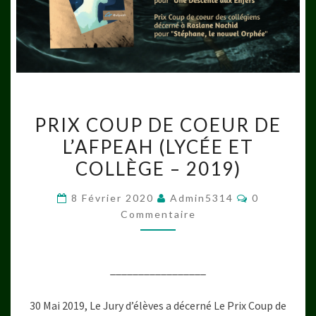
PRIX
PRIX COUP DE COEUR DE
COUP
L’AFPEAH (LYCÉE ET
DE
COLLÈGE – 2019)
COEUR
DE
Commentair
8 Février 2020
Admin5314
0
L’AFPEAH
Commentaire
(LYCÉE
ET
COLLÈGE
_________________
–
2019)
30 Mai 2019, Le Jury d’élèves a décerné Le Prix Coup de