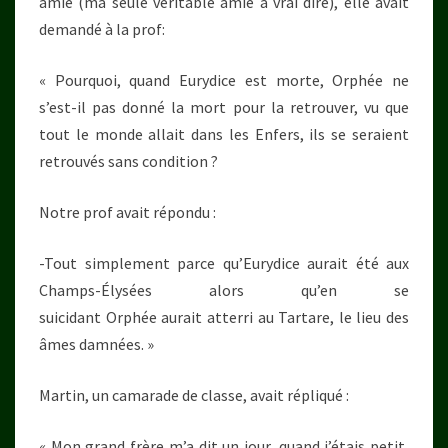
amie (ma seule véritable amie à vrai dire), elle avait
demandé à la prof:
« Pourquoi, quand Eurydice est morte, Orphée ne
s’est-il pas donné la mort pour la retrouver, vu que
tout le monde allait dans les Enfers, ils se seraient
retrouvés sans condition ?
Notre prof avait répondu :
-Tout simplement parce qu’Eurydice aurait été aux
Champs-Élysées alors qu’en se
suicidant Orphée aurait atterri au Tartare, le lieu des
âmes damnées. »
Martin, un camarade de classe, avait répliqué :
« Mon grand frère m’a dit un jour, quand j’étais petit,