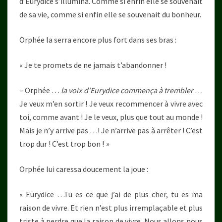
d’Eurydice s’illumina. Comme si enfin elle se souvenait
de sa vie, comme si enfin elle se souvenait du bonheur.
Orphée la serra encore plus fort dans ses bras :
« Je te promets de ne jamais t’abandonner !
– Orphée …
la voix d’Eurydice commença à trembler
…
Je veux m’en sortir ! Je veux recommencer à vivre avec
toi, comme avant ! Je le veux, plus que tout au monde !
Mais je n’y arrive pas …! Je n’arrive pas à arrêter ! C’est
trop dur ! C’est trop bon !
»
Orphée lui caressa doucement la joue :
« Eurydice …Tu es ce que j’ai de plus cher, tu es ma
raison de vivre. Et rien n’est plus irremplaçable et plus
triste à perdre que la raison de vivre. Nous allons nous