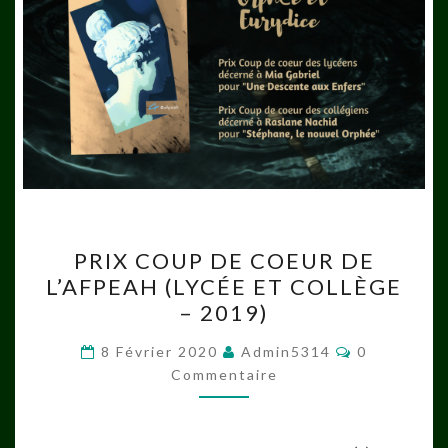
PRIX
PRIX COUP DE COEUR DE
COUP
L’AFPEAH (LYCÉE ET COLLÈGE
DE
– 2019)
COEUR
DE
Commentair
8 Février 2020
Admin5314
0
L’AFPEAH
Commentaire
(LYCÉE
ET