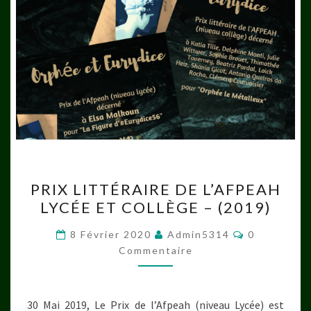
PRIX
PRIX LITTÉRAIRE DE L’AFPEAH
LITTÉRAIRE
LYCÉE ET COLLÈGE – (2019)
DE
L’AFPEAH
Commentair
8 Février 2020
Admin5314
0
LYCÉE
Commentaire
ET
COLLÈGE
30 Mai 2019, Le Prix de l’Afpeah (niveau Lycée) est
–