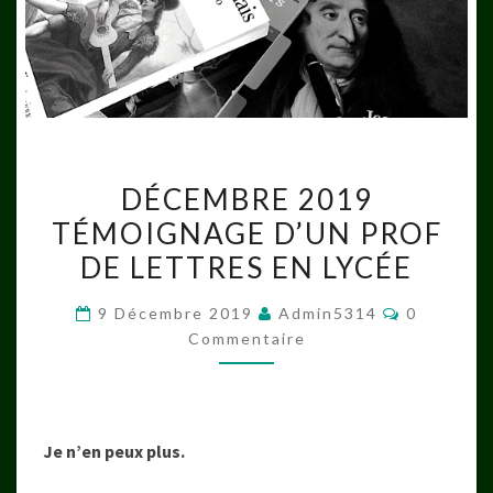
DÉCEMBRE
DÉCEMBRE 2019
2019
TÉMOIGNAGE D’UN PROF
TÉMOIGNAGE
DE LETTRES EN LYCÉE
D’UN
PROF
Commenta
9 Décembre 2019
Admin5314
0
DE
Commentaire
LETTRES
EN
LYCÉE
Je n’en peux plus.