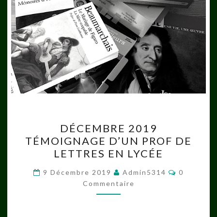
DÉCEMBRE
DÉCEMBRE 2019
2019
TÉMOIGNAGE D’UN PROF DE
TÉMOIGNAGE
LETTRES EN LYCÉE
D’UN
PROF
Commenta
9 Décembre 2019
Admin5314
0
DE
Commentaire
LETTRES
EN