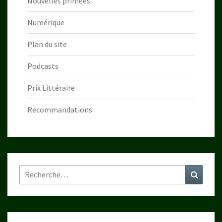
Nouvelles primées
Numérique
Plan du site
Podcasts
Prix Littéraire
Recommandations
Rechercher :
Recher