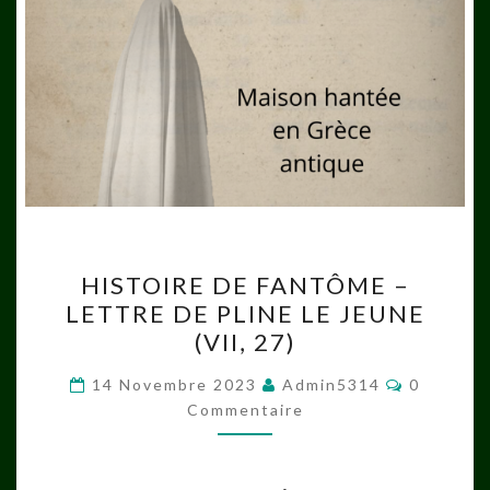
HISTOIRE
HISTOIRE DE FANTÔME –
DE
LETTRE DE PLINE LE JEUNE
FANTÔME
(VII, 27)
–
LETTRE
Commenta
14 Novembre 2023
Admin5314
0
DE
Commentaire
PLINE
LE