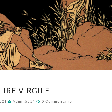
RELIRE
LIRE VIRGILE
VIRGILE
Commentaires
2021
Admin5314
0 Commentaire