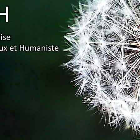
Association
Française
Pour Un
Enseignement
Ambitieux Et
Humaniste