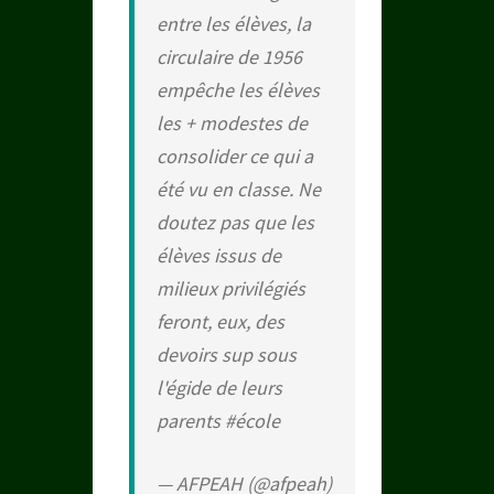
entre les élèves, la
circulaire de 1956
empêche les élèves
les + modestes de
consolider ce qui a
été vu en classe. Ne
doutez pas que les
élèves issus de
milieux privilégiés
feront, eux, des
devoirs sup sous
l'égide de leurs
parents
#école
— AFPEAH (@afpeah)