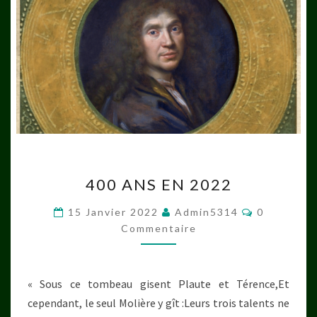
400
400 ANS EN 2022
ANS
EN
Commentai
15 Janvier 2022
Admin5314
0
2022
Commentaire
« Sous ce tombeau gisent Plaute et Térence,Et
cependant, le seul Molière y gît :Leurs trois talents ne