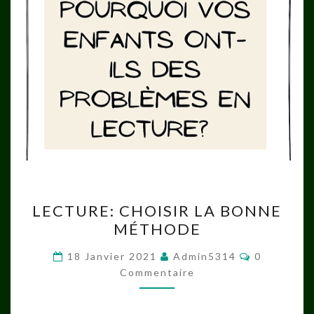
LECTURE:
LECTURE: CHOISIR LA BONNE
CHOISIR
MÉTHODE
LA
BONNE
Commentai
18 Janvier 2021
Admin5314
0
MÉTHODE
Commentaire