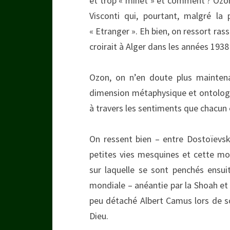
et trop « minet » et comment ? Ozon 
Visconti qui, pourtant, malgré l
« Etranger ». Eh bien, on ressort rassu
croirait à Alger dans les années 1938 
Ozon, on n’en doute plus maintena
dimension métaphysique et ontologiq
à travers les sentiments que chacun 
On ressent bien – entre Dostoïevsk
petites vies mesquines et cette mor
sur laquelle se sont penchés ensuit
mondiale – anéantie par la Shoah et
peu détaché Albert Camus lors de s
Dieu.