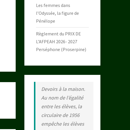
Les femmes dans
l’Odyssée, la figure de
Pénélope
Règlement du PRIX DE
L’AFPEAH 2026- 2027
Perséphone (Proserpine)
Devoirs à la maison.
Au nom de l’égalité
entre les élèves, la
circulaire de 1956
empêche les élèves