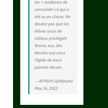
les + modestes de
consolider ce qui a
été vu en classe. Ne
doutez pas que les
élèves issus de
milieux privilégiés
feront, eux, des
devoirs sup sous
l'égide de leurs
parents
#école
— AFPEAH (@afpeah)
May 16, 2022