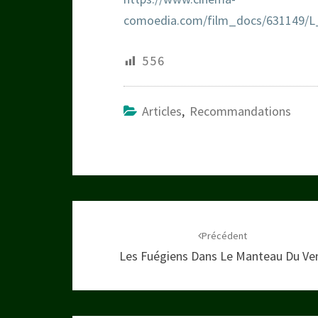
comoedia.com/film_docs/631149
556
Articles
,
Recommandations
Navigation
d'article
Précédent
Les Fuégiens Dans Le Manteau Du Ve