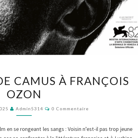
L’ÉTRANGER,
 DE CAMUS À FRANÇOIS
DE
OZON
CAMUS
À
Commentaires
FRANÇOIS
2025
Admin5314
0 Commentaire
OZON
lm en se rongeant les sangs : Voisin n’est-il pas trop jeune