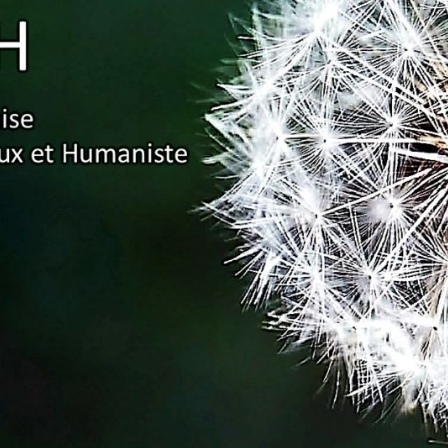
Association
Française
Pour Un
Enseignement
Ambitieux Et
Humaniste