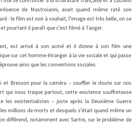
ose se confronter à la littérature française et à Luchino
a présence de Mastroianni, avait quand même raté son
ré : le film est noir à souhait, l’image est très belle, on se
et pourtant il paraît que c’est filmé à Tanger.
nt, est arrivé à son acmé et il donne à son film une
ue sur cet homme étranger à la vie sociale et qui passe
éprouve ainsi que les conventions sociales.
i et Bresson pour la caméra – souffler le doute sur nos
t qui nous traque partout, cette existence souffreteuse
e les existentialistes – juste après la Deuxième Guerre
 les millions de morts et desquels s’était quand même un
on différend, notamment avec Sartre, sur le problème de