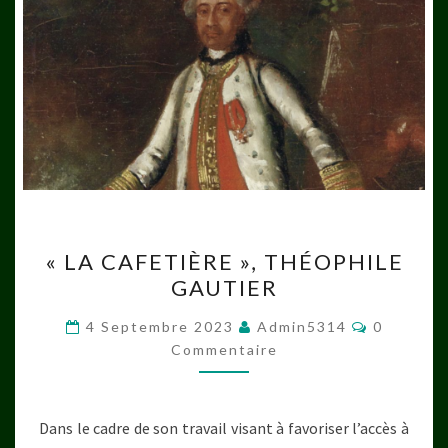
« LA
« LA CAFETIÈRE », THÉOPHILE
CAFETIÈRE »,
GAUTIER
THÉOPHILE
GAUTIER
Commenta
4 Septembre 2023
Admin5314
0
Commentaire
Dans le cadre de son travail visant à favoriser l’accès à