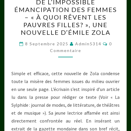
DE L’IMPOSSIBLE
L’IMPOSSIBLE
ÉMANCIPATION DES FEMMES
ÉMANCIPATION
– « À QUOI RÊVENT LES
DES
PAUVRES FILLES? », UNE
FEMMES
NOUVELLE D’ÉMILE ZOLA
–
Commenta
« À
8 Septembre 2025
Admin5314
0
Commentaire
QUOI
RÊVENT
LES
Simple et efficace, cette nouvelle de Zola condense
PAUVRES
toute la misère des femmes issues du milieu ouvrier
FILLES? »,
en une seule page. L’écrivain s’est inspiré d’un article
UNE
lu dans la presse pour rédiger ce texte (Voir « La
NOUVELLE
Sylphide : journal de modes, de littérature, de théâtres
D’ÉMILE
et de musique »). Sa jeune lectrice affamée est ainsi
ZOLA
directement confrontée au réel. En insérant un
extrait de la gazette mondaine dans son bref récit,