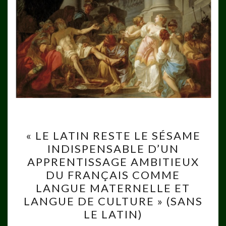
« LE
« LE LATIN RESTE LE SÉSAME
LATIN
INDISPENSABLE D’UN
RESTE
APPRENTISSAGE AMBITIEUX
LE
DU FRANÇAIS COMME
SÉSAME
LANGUE MATERNELLE ET
INDISPENSABLE
LANGUE DE CULTURE » (SANS
D’UN
LE LATIN)
APPRENTISSAGE