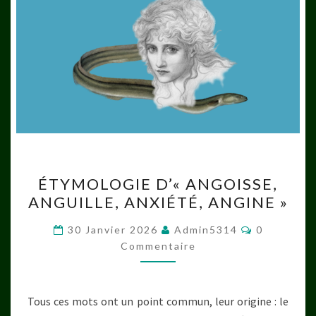
ÉTYMOLOGIE
ÉTYMOLOGIE D’« ANGOISSE,
D’« ANGOISSE,
ANGUILLE, ANXIÉTÉ, ANGINE »
ANGUILLE,
ANXIÉTÉ,
Commentai
30 Janvier 2026
Admin5314
0
ANGINE »
Commentaire
Tous ces mots ont un point commun, leur origine : le