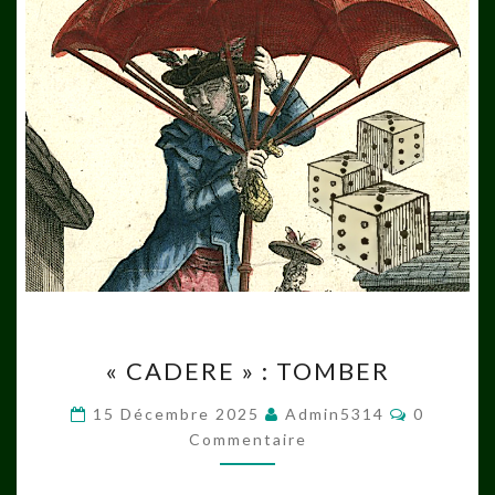
« CADERE »
« CADERE » : TOMBER
:
TOMBER
Commenta
15 Décembre 2025
Admin5314
0
Commentaire