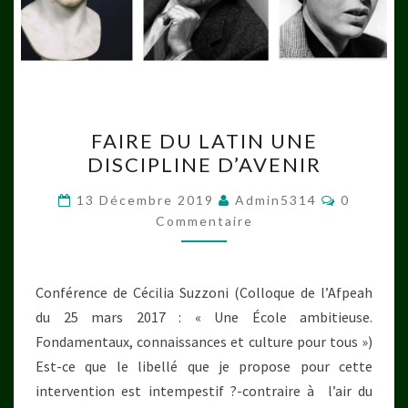
FAIRE
FAIRE DU LATIN UNE
DU
DISCIPLINE D’AVENIR
LATIN
UNE
Commenta
13 Décembre 2019
Admin5314
0
DISCIPLINE
Commentaire
D’AVENIR
Conférence de Cécilia Suzzoni (Colloque de l’Afpeah
du 25 mars 2017 : « Une École ambitieuse.
Fondamentaux, connaissances et culture pour tous »)
Est-ce que le libellé que je propose pour cette
intervention est intempestif ?-contraire à l’air du