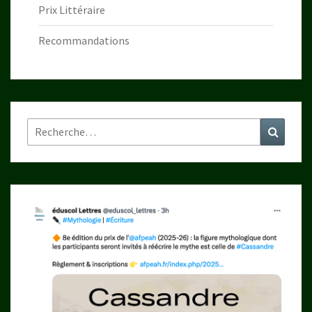
Prix Littéraire
Recommandations
Rechercher :
Recher