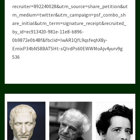
recruiter=892240028&utm_source=share_petition&ut
m_medium=twitter&utm_campaign=psf_combo_sh
are_initial&utm_term=signature_receipt&recruited_
by_id=ec913420-981e-11e8-b896-
0b9872e0b48f&fbclid=IwAR1QfL9qsfeqhX8y-
EmixP34bNS8BATSHt-sQIrdPs60EWWMoAjv4yurv9g
536