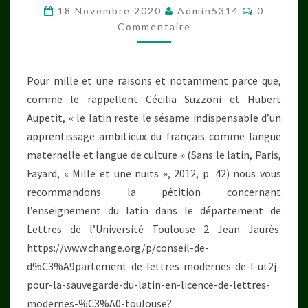
Commenta
AMBITIEUX
18 Novembre 2020
Admin5314
0
Commentaire
DU
FRANÇAIS
COMME
Pour mille et une raisons et notamment parce que,
LANGUE
comme le rappellent Cécilia Suzzoni et Hubert
MATERNELLE
Aupetit, « le latin reste le sésame indispensable d’un
ET
apprentissage ambitieux du français comme langue
LANGUE
maternelle et langue de culture » (Sans le latin, Paris,
DE
Fayard, « Mille et une nuits », 2012, p. 42) nous vous
CULTURE »
recommandons la pétition concernant
(SANS
l’enseignement du latin dans le département de
LE
Lettres de l’Université Toulouse 2 Jean Jaurès.
LATIN)
https://www.change.org/p/conseil-de-
d%C3%A9partement-de-lettres-modernes-de-l-ut2j-
pour-la-sauvegarde-du-latin-en-licence-de-lettres-
modernes-%C3%A0-toulouse?