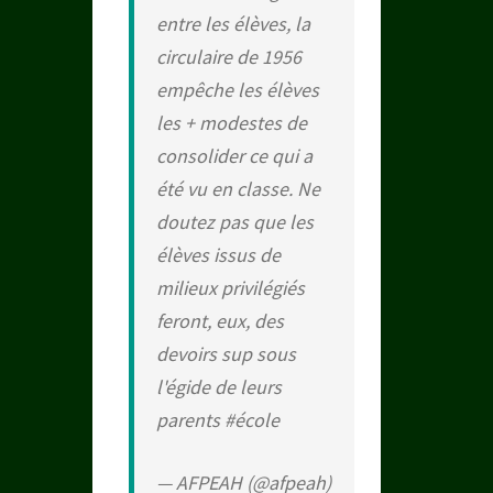
entre les élèves, la
circulaire de 1956
empêche les élèves
les + modestes de
consolider ce qui a
été vu en classe. Ne
doutez pas que les
élèves issus de
milieux privilégiés
feront, eux, des
devoirs sup sous
l'égide de leurs
parents
#école
— AFPEAH (@afpeah)