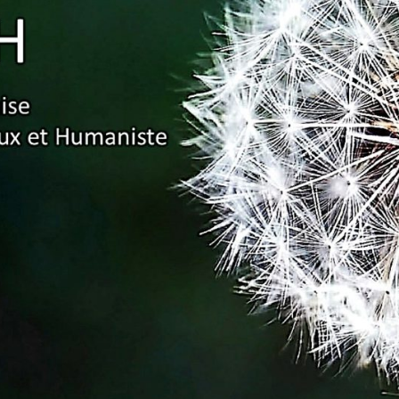
Association
Française
Pour Un
Enseignement
Ambitieux Et
Humaniste