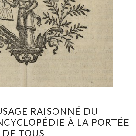
POUR
USAGE RAISONNÉ DU
UN
NCYCLOPÉDIE À LA PORTÉE
USAGE
DE TOUS
RAISONNÉ