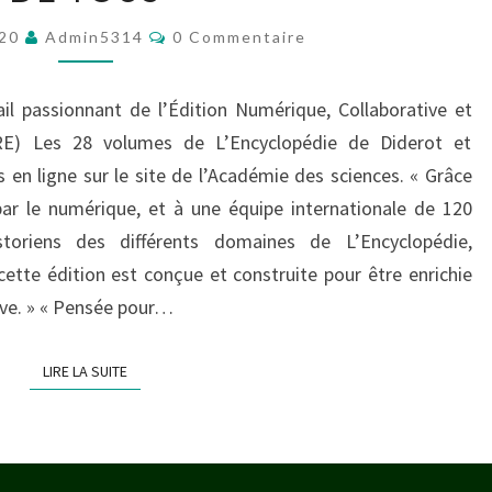
DU
Commentaires
020
Admin5314
0 Commentaire
NUMÉRIQUE:
L’ENCYCLOPÉDIE
l passionnant de l’Édition Numérique, Collaborative et
À
CRE) Les 28 volumes de L’Encyclopédie de Diderot et
LA
 en ligne sur le site de l’Académie des sciences. « Grâce
PORTÉE
 par le numérique, et à une équipe internationale de 120
DE
storiens des différents domaines de L’Encyclopédie,
TOUS
cette édition est conçue et construite pour être enrichie
ive. » « Pensée pour…
LIRE LA SUITE
LIRE LA SUITE