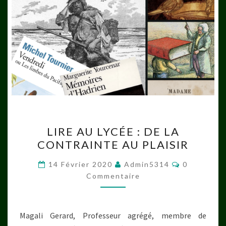
LIRE
LIRE AU LYCÉE : DE LA
AU
CONTRAINTE AU PLAISIR
LYCÉE
:
Commentai
14 Février 2020
Admin5314
0
DE
Commentaire
LA
CONTRAINTE
Magali Gerard, Professeur agrégé, membre de
AU