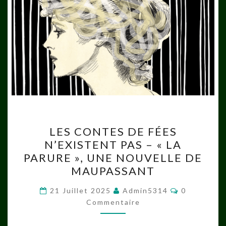
LES
LES CONTES DE FÉES
CONTES
N’EXISTENT PAS – « LA
DE
PARURE », UNE NOUVELLE DE
FÉES
MAUPASSANT
N’EXISTENT
Commentai
PAS
21 Juillet 2025
Admin5314
0
Commentaire
–
« LA