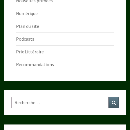
Nouvelles primées
Numérique
Plan du site
Podcasts
Prix Littéraire
Recommandations
Rechercher :
Recher