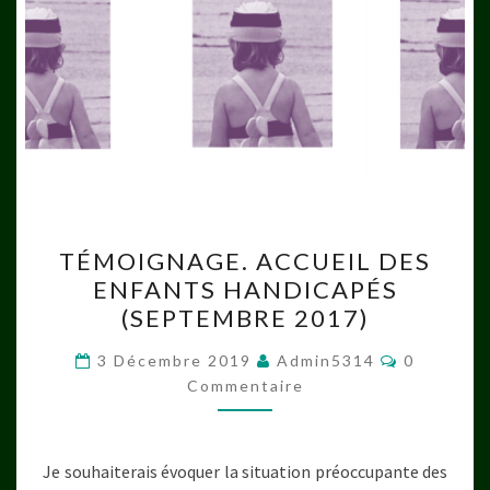
TÉMOIGNAGE.
TÉMOIGNAGE. ACCUEIL DES
ACCUEIL
ENFANTS HANDICAPÉS
DES
(SEPTEMBRE 2017)
ENFANTS
HANDICAPÉS
Commenta
3 Décembre 2019
Admin5314
0
(SEPTEMBRE
Commentaire
2017)
Je souhaiterais évoquer la situation préoccupante des