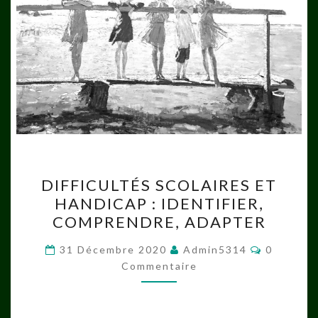
DIFFICULTÉS
DIFFICULTÉS SCOLAIRES ET
SCOLAIRES
HANDICAP : IDENTIFIER,
ET
COMPRENDRE, ADAPTER
HANDICAP :
IDENTIFIER,
Commenta
31 Décembre 2020
Admin5314
0
COMPRENDRE,
Commentaire
ADAPTER