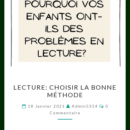
LECTURE:
LECTURE: CHOISIR LA BONNE
CHOISIR
MÉTHODE
LA
BONNE
Commentai
18 Janvier 2021
Admin5314
0
MÉTHODE
Commentaire