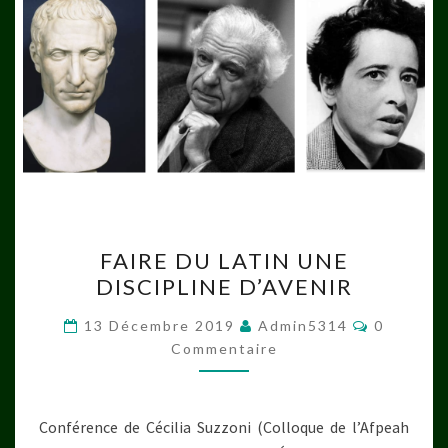
FAIRE
FAIRE DU LATIN UNE
DU
DISCIPLINE D’AVENIR
LATIN
UNE
Commenta
13 Décembre 2019
Admin5314
0
DISCIPLINE
Commentaire
D’AVENIR
Conférence de Cécilia Suzzoni (Colloque de l’Afpeah