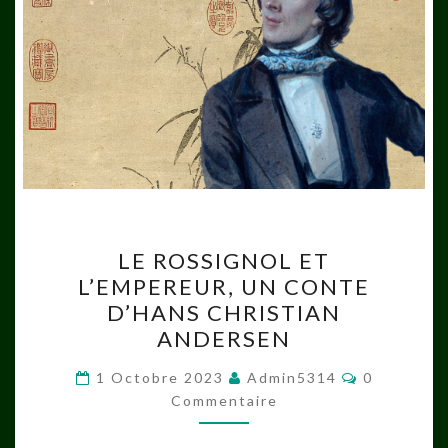
LE
LE ROSSIGNOL ET
ROSSIGNOL
L’EMPEREUR, UN CONTE
ET
D’HANS CHRISTIAN
L’EMPEREUR,
ANDERSEN
UN
Commentai
CONTE
1 Octobre 2023
Admin5314
0
Commentaire
D’HANS
CHRISTIAN